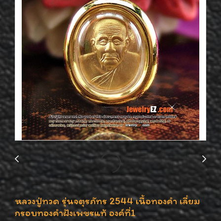
หลวงปู่ทวด รุ่นจตุรภัทร 2544 เนื้อทองคำ เลี่ยม
กรอบทองคำฝังเพชรแท้ องค์ที่1