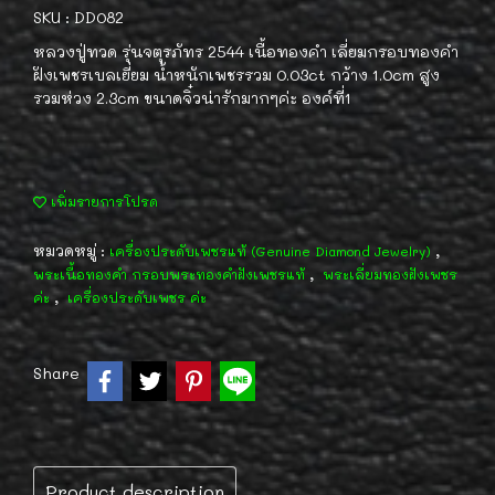
SKU : DD082
หลวงปู่ทวด รุ่นจตุรภัทร 2544 เนื้อทองคำ เลี่ยมกรอบทองคำ
ฝังเพชรเบลเยี่ยม น้ำหนักเพชรรวม 0.03ct กว้าง 1.0cm สูง
รวมห่วง 2.3cm ขนาดจิ๋วน่ารักมากๆค่ะ องค์ที่1
เพิ่มรายการโปรด
หมวดหมู่ :
,
เครื่องประดับเพชรแท้ (Genuine Diamond Jewelry)
,
พระเนื้อทองคำ กรอบพระทองคำฝังเพชรแท้
พระเลี่ยมทองฝังเพชร
,
ค่ะ
เครื่องประดับเพชร ค่ะ
Share
Product description