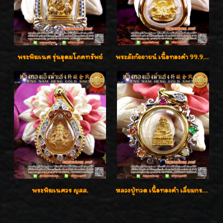
พระพิฆเนศ รุ่นอุดมโภคทรัพย์
พระสังกัจจายน์ เนื้อทองคำ 99.99%
พระพิฆเนศวร ญสส.
หลวงปู่ทวด เนื้อทองคำ เลี่ยมกรอบทองคำประดับเพชรแท้และพลอยนพเก้า น่ารักมากๆค่ะ