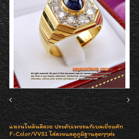
แหวนไพลินสีสวย ประดับเพชรแท้เบลเยี่ยมคัท
F-Color/VVS1 ใส่สวยแลดูภูมิฐานสุดๆๆค่ะ