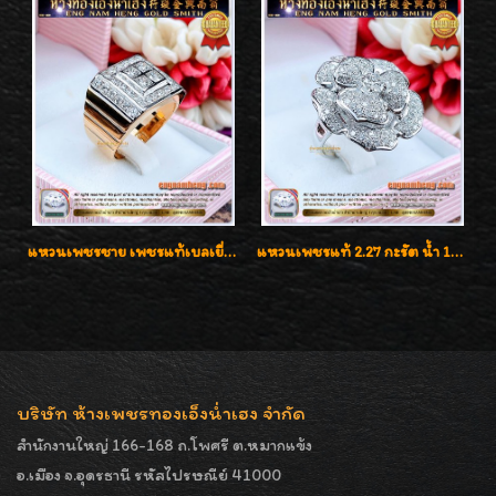
แหวนเพชรชาย เพชรแท้เบลเยี่ยมคัท น้ำ100% D-Color/VVS 2.46 กะรัต
แหวนเพชรแท้ 2.27 กะรัต น้ำ 100% เบลเยี่ยมคัท ลวดลายดอกกุหลาบหรู
บริษัท ห้างเพชรทองเอ็งน่ำเฮง จำกัด
สำนักงานใหญ่ 166-168 ถ.โพศรี ต.หมากแข้ง
อ.เมือง จ.อุดรธานี รหัสไปรษณีย์ 41000