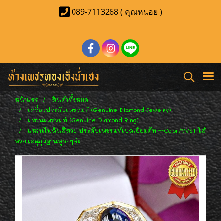
089-7113268 ( คุณหน่อย )
หน้าแรก
สินค้าทั้งหมด
เครื่องประดับเพชรแท้ (Genuine Diamond Jewelry)
แหวนเพชรแท้ (Genuine Diamond Ring)
แหวนไพลินสีสวย ประดับเพชรแท้เบลเยี่ยมคัท F-Color/VVS1 ใส่
สวยแลดูภูมิฐานสุดๆๆค่ะ