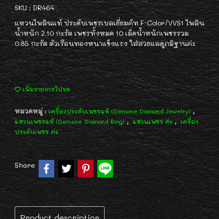
SKU : DR464
แหวนไพลินแท้ ประดับเพชรเบลเยี่ยมคัท F-Color/VVS1 ไพลิน
น้ำหนัก 2.10 กะรัต เพชรทั้งหมด 10 เม็ดน้ำหนักเพชรรวม
0.85 กะรัต ตัวเรือนทองหนาแข็งแรง ใส่สวยแลดูภมิฐานค่ะ
เพิ่มรายการโปรด
หมวดหมู่ :
,
เครื่องประดับเพชรแท้ (Genuine Diamond Jewelry)
,
,
แหวนเพชรแท้ (Genuine Diamond Ring)
แหวนเพชร ค่ะ
เครื่อง
ประดับเพชร ค่ะ
Share
Product description