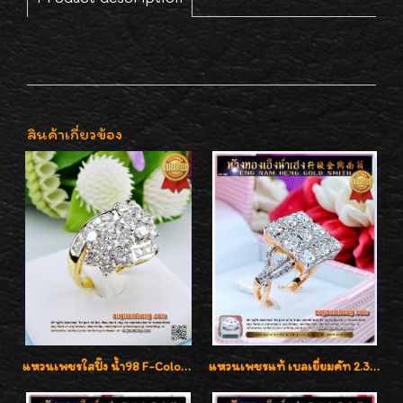
สินค้าเกี่ยวข้อง
แหวนเพชรใสปิ๊ง น้ำ98 F-Color/VVS1 น้ำหนักเพชรรวม 2.56 กะรัต ใส่เต็มนิ้วเพชรเป็นน้ำเป็นเนื้อสวยมากๆค่ะ
แหวนเพชรแท้ เบลเยี่ยมคัท 2.39 กะรัต น้ำ 98 F-Color/VVS ดีไซน์หน้ากว้างหรูเต็มนิ้ว