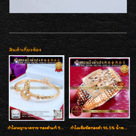
สินค้าเกี่ยวข้อง
กำไลพญานาคราช ทองคำแท้ 96.5% น้ำหนัก 1 บาท เสริมสิริมงคล
กำไลเข็มขัดทองคำ 96.5% น้ำหนัก 3 บาท หรูหรา สวยมากๆค่ะ