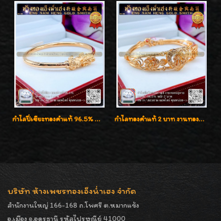
กำไลปี่เซียะทองคำแท้ 96.5% น้ำหนัก 1 บาท เสริมโชคลาภ
กำไลทองคำแท้ 2 บาท งานทองฉลุลาย ดีไซน์หรูหรา สวยคลาสสิค
บริษัท ห้างเพชรทองเอ็งน่ำเฮง จำกัด
สำนักงานใหญ่ 166-168 ถ.โพศรี ต.หมากแข้ง
อ.เมือง จ.อุดรธานี รหัสไปรษณีย์ 41000