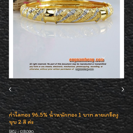
กำไลทอง 96.5% น้ำหนักทอง 1 บาท ลายเกร็ดงู
ชุบ 2 สี ค่ะ
SKU : GB090