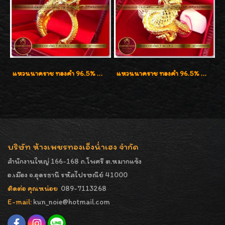
แหวนนาคราช ทองคำ 96.5% น้ำหนัก 21.2g งานดีไซน์สวยมากๆค่ะ
แหวนนาคราช ทองคำ 96.5% น้ำหนัก 1 บาท (15.2g)
บริษัท ห้างเพชรทองเอ็งน่ำเฮง จำกัด
สำนักงานใหญ่ 166-168 ถ.โพศรี ต.หมากแข้ง
อ.เมือง จ.อุดรธานี รหัสไปรษณีย์ 41000
ติดต่อ คุณหน่อย
089-7113268
E-mail:
kun_noie@hotmail.com