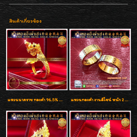
สินค้าเกี่ยวข้อง
แหวนนาคราช ทองคำ 96.5% น้ำหนัก 15.6g งานดีไซน์สวยๆค่ะ
แหวนทองคำ งานดีไซน์ หนัก 2 สลึง เงาวิ้บวั้บ