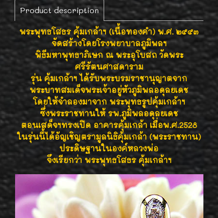
Product description
พระพุทธโสธร คุ้มเกล้าฯ (เนื้อทองคำ) พ.ศ. ๒๕๕๓
จัดสร้างโดยโรงพยาบาลภูมิพลฯ
พิธีมหาพุทธาภิเษก ณ พระอุโบสถ วัดพระ
ศรีรัตนศาสดาราม
รุ่น คุ้มเกล้าฯ ได้รับพระบรมราชานุญาตจาก
พระบาทสมเด็จพระเจ้าอยู่หัวภูมิพลอดุลยเดช
โดยให้จำลองมาจาก พระพุทธรูปคุ้มเกล้าฯ
ซึ่งพระราชทานให้ รพ.ภูมิพลอดุลยเดช
ตอนเสด็จฯทรงเปิด อาคารคุ้มเกล้า เมื่อพ.ศ.2528
ในรุ่นนี้ได้อัญเชิญตรามูลนิธิคุ้มเกล้า (พระราชทาน)
ประดิษฐานในองค์หลวงพ่อ
จึงเรียกว่า พระพุทธโสธร คุ้มเกล้าฯ