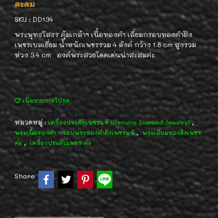
สะสม
SKU : DD134
พระพุทธโสธร คุ้มเกล้าฯ เนื้อทองคำ เลี่ยมกรอบทองคำฝัง
เพชรเบลเยี่ยม น้ำหนักเพชรรวม 4 ตังค์ กว้าง 1.8 cm สูงรวม
ห่วง 3.4 cm องค์พระสวยโดดเด่นน่าสะสมค่ะ
เพิ่มรายการโปรด
หมวดหมู่ :
,
เครื่องประดับเพชรแท้ (Genuine Diamond Jewelry)
,
พระเนื้อทองคำ กรอบพระทองคำฝังเพชรแท้
พระเลี่ยมทองฝังเพชร
,
ค่ะ
เครื่องประดับเพชร ค่ะ
Share