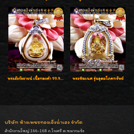
พระสังกัจจายน์ เนื้อทองคำ 99.99%
พระพิฆเนศ รุ่นอุดมโภคทรัพย์
บริษัท ห้างเพชรทองเอ็งน่ำเฮง จำกัด
สำนักงานใหญ่ 166-168 ถ.โพศรี ต.หมากแข้ง