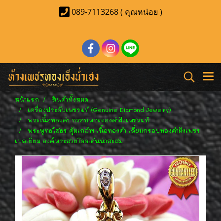
089-7113268 ( คุณหน่อย )
หน้าแรก
สินค้าทั้งหมด
เครื่องประดับเพชรแท้ (Genuine Diamond Jewelry)
พระเนื้อทองคำ กรอบพระทองคำฝังเพชรแท้
พระพุทธโสธร คุ้มเกล้าฯ เนื้อทองคำ เลี่ยมกรอบทองคำฝังเพชร
เบลเยี่ยม องค์พระสวยโดดเด่นน่าสะสม