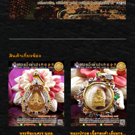
สินค้าเกี่ยวข้อง
พระพิฆเนศวร ญสส.
หลวงปู่ทวด เนื้อทองคำ เลี่ยมกรอบทองคำประดับเพชรแท้และพลอยนพเก้า น่ารักมากๆค่ะ