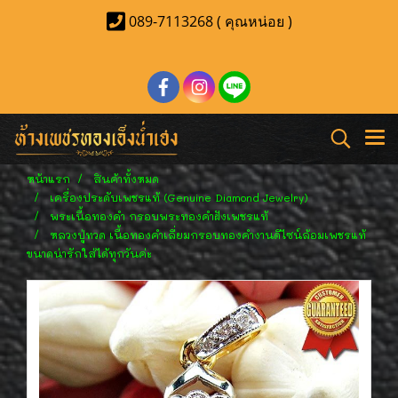
089-7113268 ( คุณหน่อย )
หน้าแรก
สินค้าทั้งหมด
เครื่องประดับเพชรแท้ (Genuine Diamond Jewelry)
พระเนื้อทองคำ กรอบพระทองคำฝังเพชรแท้
หลวงปู่ทวด เนื้อทองคำเลี่ยมกรอบทองคำงานดีไซน์ล้อมเพชรแท้
ขนาดน่ารักใส่ได้ทุกวันค่ะ