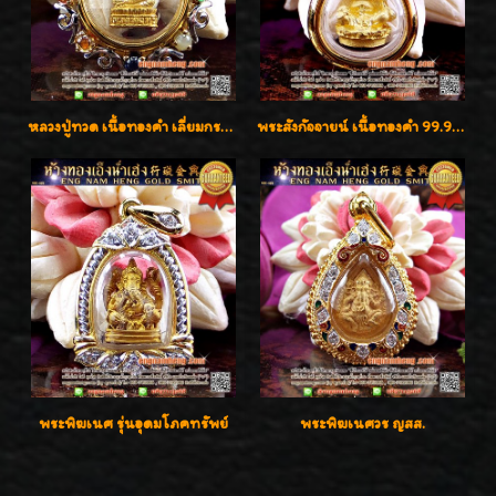
หลวงปู่ทวด เนื้อทองคำ เลี่ยมกรอบทองคำประดับเพชรแท้และพลอยนพเก้า น่ารักมากๆค่ะ
พระสังกัจจายน์ เนื้อทองคำ 99.99%
พระพิฆเนศ รุ่นอุดมโภคทรัพย์
พระพิฆเนศวร ญสส.