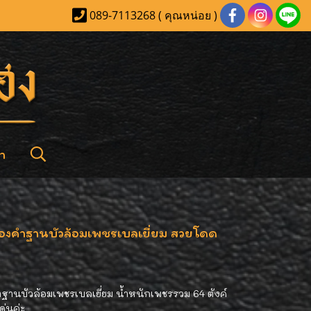
089-7113268 ( คุณหน่อย )
า
ทองคำฐานบัวล้อมเพชรเบลเยี่ยม สวยโดด
านบัวล้อมเพชรเบลเยี่ยม น้ำหนักเพชรรวม 64 ตังค์
เด่นค่ะ