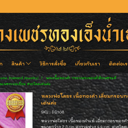
ก
สินค้า
วิธีการสั่งซื้อ
เกี่ยวกับเรา
ติดต่อเร
nuine Diamond Jewelry)
พระเนื้อทองคำ กรอบพระทองคำฝังเพชรแท้
มเพชรเบลเยี่ยม สวยโดดเด่นค่ะ
หลวงพ่อโสธร เนื้อทองคำ เลี่ยมกรอบ
เด่นค่ะ
SKU : DD108
หลวงพ่อโสธร เนื้อทองคำแท้ เลี่ยมกรอบทองคำฐ
ขนาดกว้าง 2.3 cm สูงรวมห่วง 4.4 cm สวยโดด