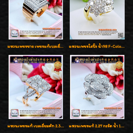
แหวนเพชรชาย เพชรแท้เบลเยี่ยมคัท น้ำ100% D-Color/VVS 2.46 กะรัต
แหวนเพชรใสปิ๊ง น้ำ98 F-Color/VVS1 น้ำหนักเพชรรวม 2.56 กะรัต ใส่เต็มนิ้วเพชรเป็นน้ำเป็นเนื้อสวยมากๆค่ะ
แหวนเพชรแท้ เบลเยี่ยมคัท 2.39 กะรัต น้ำ 98 F-Color/VVS ดีไซน์หน้ากว้างหรูเต็มนิ้ว
แหวนเพชรแท้ 2.27 กะรัต น้ำ 100% เบลเยี่ยมคัท ลวดลายดอกกุหลาบหรู