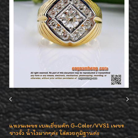
แหวนเพชร เบลเยี่ยมคัท G-Color/VVS1 เพชร
ขาวจั๋ว น้ำไวมากๆค่ะ ใส่สวยภูมิฐานค่ะ