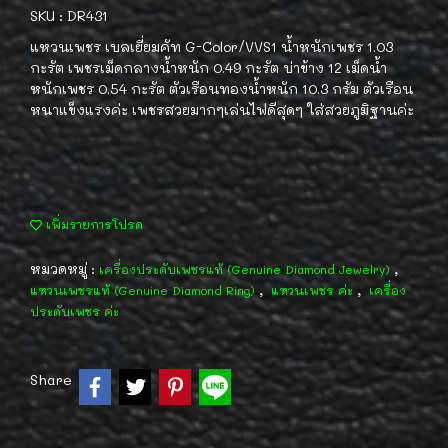
SKU : DR431
แหวนเพชร เบลเยี่ยมคัท G-Color/VVS1 น้ำหนักเพชร 1.03
กะรัต เพชรเม็ดกลางน้ำหนัก 0.49 กะรัต บ่าข้าง 12 เม็ดน้ำ
หนักเพชร 0.54 กะรัต ตัวเรือนทองน้ำหนัก 10.3 กรัม ตัวเรือน
หนาแข็งแรงค่ะ เพชรสวยมากๆเล่นไฟดีสุดๆ ใส่สวยภูมิฐานค่ะ
เพิ่มรายการโปรด
หมวดหมู่ :
,
เครื่องประดับเพชรแท้ (Genuine Diamond Jewelry)
,
,
แหวนเพชรแท้ (Genuine Diamond Ring)
แหวนเพชร ค่ะ
เครื่อง
ประดับเพชร ค่ะ
Share