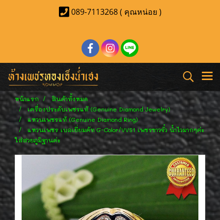
089-7113268 ( คุณหน่อย )
หน้าแรก
สินค้าทั้งหมด
เครื่องประดับเพชรแท้ (Genuine Diamond Jewelry)
แหวนเพชรแท้ (Genuine Diamond Ring)
แหวนเพชร เบลเยี่ยมคัท G-Color/VVS1 เพชรขาวจั๋ว น้ำไวมากๆค่ะ
ใส่สวยภูมิฐานค่ะ