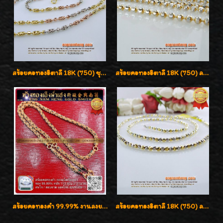
สร้อยคอทองอิตาลี 18K (750) ชุบ 3 สี แกะลายสวยรุ่นใหม่ ลายละเอียดเงาวิบวับค่ะ
สร้อยคอทองอิตาลี 18K (750) ลายยินตันแกะมูนคัดสวย ลายนี้เงามากๆค่ะ ใส่ทนแข็งแรง
สร้อยคอทองคำ 99.99% งานลงยาสุโขทัยแท้ งานช่างทองโบราณ หรูหรา น่าสะสมค่ะ
สร้อยคอทองอิตาลี 18K (750) ลายสวยตัดเหลี่ยมคมชัด ใส่สวยน่ารักค่ะ