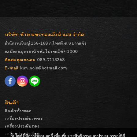
บริษัท ห้างเพชรทองเอ็งน่ำเฮง จำกัด
สำนักงานใหญ่ 166-168 ถ.โพศรี ต.หมากแข้ง
อ.เมือง จ.อุดรธานี รหัสไปรษณีย์ 41000
ติดต่อ คุณหน่อย
089-7113268
E-mail:
kun_noie@hotmail.com
สินค้า
สินค้าทั้งหมด
เครื่องประดับเพชร
เครื่องประดับทอง
เครื่องประดับอื่นๆ
เว็บไซต์นี้มีการใช้งานคุกกี้ เพื่อเพิ่มประสิทธิภาพและประสบการณ์ที่ดี