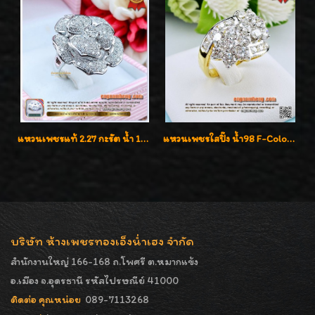
แหวนเพชรแท้ 2.27 กะรัต น้ำ 100% เบลเยี่ยมคัท ลวดลายดอกกุหลาบหรู
แหวนเพชรใสปิ๊ง น้ำ98 F-Color/VVS1 น้ำหนักเพชรรวม 2.56 กะรัต ใส่เต็มนิ้วเพชรเป็นน้ำเป็นเนื้อสวยมากๆค่ะ
บริษัท ห้างเพชรทองเอ็งน่ำเฮง จำกัด
สำนักงานใหญ่ 166-168 ถ.โพศรี ต.หมากแข้ง
อ.เมือง จ.อุดรธานี รหัสไปรษณีย์ 41000
ติดต่อ คุณหน่อย
089-7113268