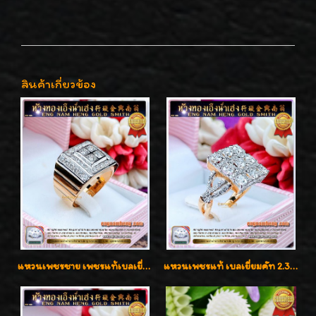
สินค้าเกี่ยวข้อง
แหวนเพชรชาย เพชรแท้เบลเยี่ยมคัท น้ำ100% D-Color/VVS 2.46 กะรัต
แหวนเพชรแท้ เบลเยี่ยมคัท 2.39 กะรัต น้ำ 98 F-Color/VVS ดีไซน์หน้ากว้างหรูเต็มนิ้ว