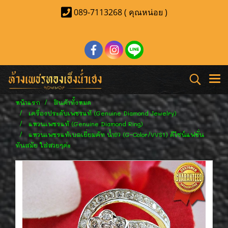
089-7113268 ( คุณหน่อย )
หน้าแรก
สินค้าทั้งหมด
เครื่องประดับเพชรแท้ (Genuine Diamond Jewelry)
แหวนเพชรแท้ (Genuine Diamond Ring)
แหวนเพชรแท้เบลเยี่ยมคัท น้ำ97 (G-Color/VVS1) ดีไซน์แฟชั่น
ทันสมัย ใส่สวยๆค่ะ