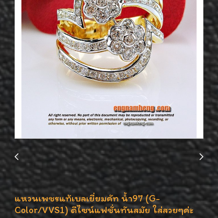
แหวนเพชรแท้เบลเยี่ยมคัท น้ำ97 (G-
Color/VVS1) ดีไซน์แฟชั่นทันสมัย ใส่สวยๆค่ะ