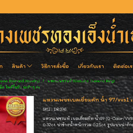
ก
สินค้า
วิธีการสั่งซื้อ
เกี่ยวกับเรา
ติดต่อเร
nuine Diamond Jewelry)
แหวนเพชรแท้ (Genuine Diamond Ring)
 ไฟดีวิ้บวับ น่ารักๆ ค่ะ
แหวนเพชรเบลเยี่ยมคัท น้ำ 97/vvs1 เพช
SKU : DR376
แหวนเพชรแท้ เบลเยี่ยมคัท น้ำ97 (G-Color/VVS
0.32ct บ่าข้างน้ำหนักรวม 0.25ct รูปแบบน่าร