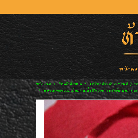
หน้าแร
หน้าแรก
สินค้าทั้งหมด
เครื่องประดับเพชรแท้ (Ge
แหวนเพชรเบลเยี่ยมคัท น้ำ 97/vvs1 เพชรคัดสวยๆทุกเม็ด