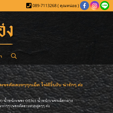
089-7113268 ( คุณหน่อย )
า
รคัดสวยๆทุกเม็ด ไฟดีวิ้บวับ น่ารักๆ ค่ะ
1) น้ำหนักเพชร 0.57ct น้ำหนักเพชรเม็ดกลาง
ักมากๆๆ เพชรคัดขาวสวยสุดๆๆ ค่ะ