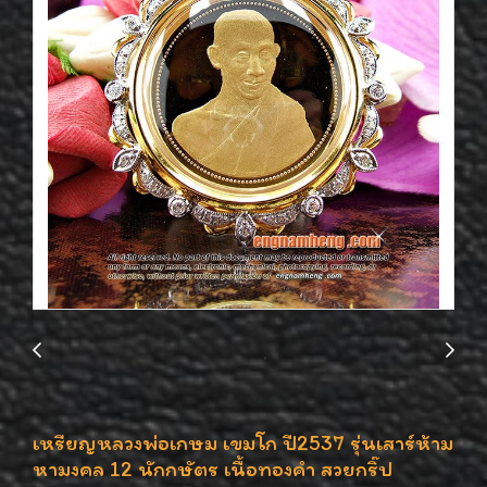
เหรียญหลวงพ่อเกษม เขมโก ปี2537 รุ่นเสาร์ห้าม
หามงคล 12 นักกษัตร เนื้อทองคำ สวยกริ๊ป