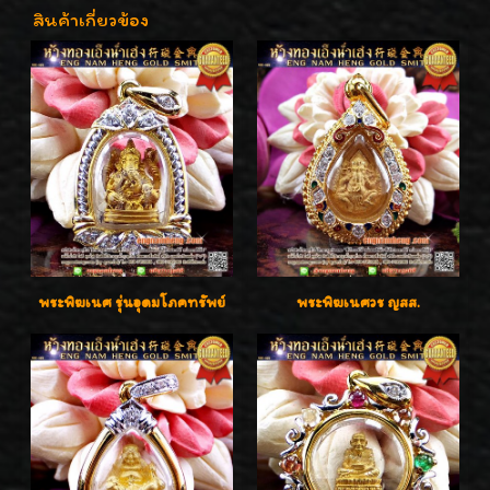
สินค้าเกี่ยวข้อง
พระพิฆเนศ รุ่นอุดมโภคทรัพย์
พระพิฆเนศวร ญสส.