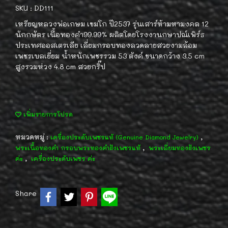
SKU : DD111
เหรียญหลวงพ่อเกษม เขมโก ปี2537 รุ่นเสาร์ห้ามหามงคล 12
นักกษัตร เนื้อทองคำ99.99% ผลิตโดยโรงงานกษาปณ์เพิร์ธ
ประเทศออสเตรเลีย เลี่ยมกรอบทองลวดลายสวยงามล้อม
เพชรเบลเยี่ยม น้ำหนักเพชรรวม 53 ตังค์ ขนาดกว้าง 3.5 cm
สูงรวมห่วง 4.8 cm สวยกริ๊ป
เพิ่มรายการโปรด
หมวดหมู่ :
,
เครื่องประดับเพชรแท้ (Genuine Diamond Jewelry)
,
พระเนื้อทองคำ กรอบพระทองคำฝังเพชรแท้
พระเลี่ยมทองฝังเพชร
,
ค่ะ
เครื่องประดับเพชร ค่ะ
Share