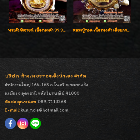
พระสังกัจจายน์ เนื้อทองคำ 99.99%
หลวงปู่ทวด เนื้อทองคำ เลี่ยมกรอบทองคำประดับเพชรแท้และพลอยนพเก้า น่ารักมากๆค่ะ
บริษัท ห้างเพชรทองเอ็งน่ำเฮง จำกัด
สำนักงานใหญ่ 166-168 ถ.โพศรี ต.หมากแข้ง
อ.เมือง จ.อุดรธานี รหัสไปรษณีย์ 41000
ติดต่อ คุณหน่อย
089-7113268
E-mail:
kun_noie@hotmail.com