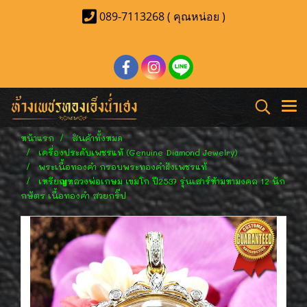
089-7113268 ( คุณหน่อย )
หน้าแรก
สินค้าทั้งหมด
เครื่องประดับเพชรแท้ (Genuine Diamond Jewelry)
พระเนื้อทองคำ กรอบพระทองคำฝังเพชรแท้
เหรียญหลวงพ่อเกษม เขมโก ปี2537 รุ่นเสาร์ห้ามหามงคล 12 นัก
กษัตร เนื้อทองคำ สวยกริ๊ป