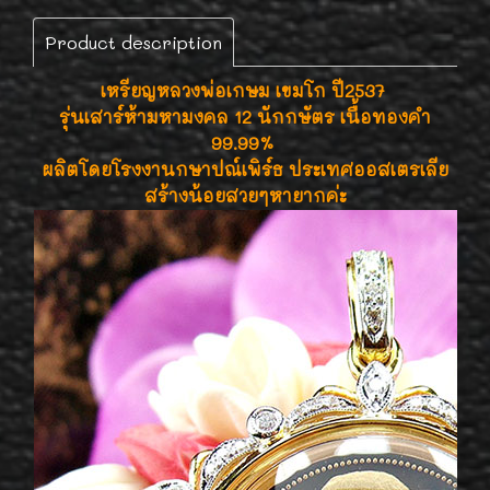
Product description
เหรียญหลวงพ่อเกษม เขมโก ปี2537
รุ่นเสาร์ห้ามหามงคล 12 นักกษัตร เนื้อทองคำ
99.99%
ผลิตโดยโรงงานกษาปณ์เพิร์ธ ประเทศออสเตรเลีย
สร้างน้อยสวยๆหายากค่ะ