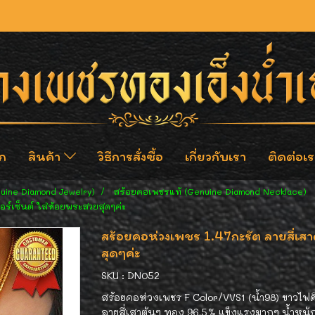
ก
สินค้า
วิธีการสั่งซื้อ
เกี่ยวกับเรา
ติดต่อเร
nuine Diamond Jewelry)
สร้อยคอเพชรแท้ (Genuine Diamond Necklace)
อร์เซ็นต์ ใส่ห้อยพระสวยสุดๆค่ะ
สร้อยคอห่วงเพชร 1.47กะรัต ลายสี่เสา
สุดๆค่ะ
SKU : DN052
สร้อยคอห่วงเพชร F Color/VVS1 (น้ำ98) ขาวไฟดี
ลายสี่เสาตันๆ ทอง 96.5% แข็งแรงมากๆ น้ำหนักร