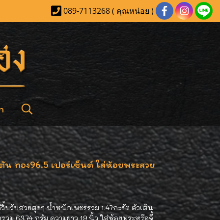
089-7113268 ( คุณหน่อย )
า
ตัน ทอง96.5 เปอร์เซ็นต์ ใส่ห้อยพระสวย
วิ้บวับสวยสุดๆ น้ำหนักเพชรรวม 1.47กะรัต ตัวเส้น
วม 63.74 กรัม ความยาว 19 นิ้ว ใส่ห้อยพระหรือจี้