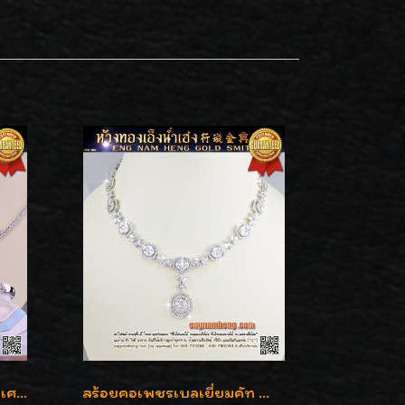
Special Set งานสั่งทำชุดพิเศษ เพชรคัดทุกชิ้น สวยหรูหรา ราคามิตรภาพค่ะ
สร้อยคอเพชรเบลเยี่ยมคัท น้ำ 99% E-Color / VVS น้ำหนักเพชรรวม 16.05 กะรัต