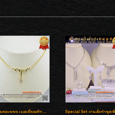
สร้อยคอเพชร เบลเยี่ยมคัท น้ำ 98% F-Color/VVS รูปแบบหวานใส่สวยดูดีน่ารักสุดๆค่ะ