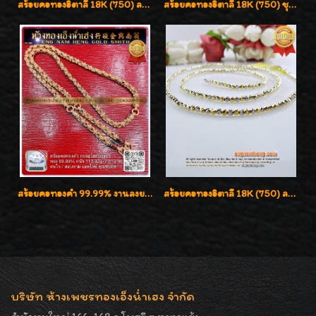
สร้อยคอทองอิตาลี 18K (750) ลายยินตันแกะมูนคัดสวย ลายนี้เงามากๆค่ะ ใส่ทนแข็งแรง
สร้อยคอทองอิตาลี 18K (750) ชุบ 3 สี แกะลายสวยรุ่นใหม่ ลายละเอียดเงาวิบวับค่ะ
สร้อยคอทองคำ 99.99% งานลงยาสุโขทัยแท้ งานช่างทองโบราณ หรูหรา น่าสะสมค่ะ
สร้อยคอทองอิตาลี 18K (750) ลายสวยตัดเหลี่ยมคมชัด ใส่สวยน่ารักค่ะ
บริษัท ห้างเพชรทองเอ็งน่ำเฮง จำกัด