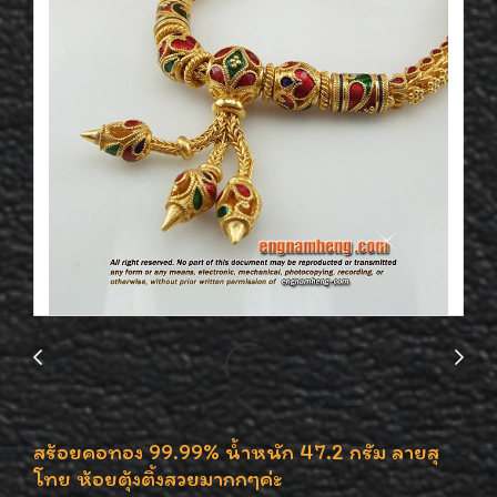
สร้อยคอทอง 99.99% น้ำหนัก 47.2 กรัม ลายสุ
โทย ห้อยตุ้งติ้งสวยมากกๆค่ะ