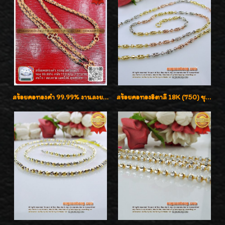
สร้อยคอทองคำ 99.99% งานลงยาสุโขทัยแท้ งานช่างทองโบราณ หรูหรา น่าสะสมค่ะ
สร้อยคอทองอิตาลี 18K (750) ชุบ 3 สี แกะลายสวยรุ่นใหม่ ลายละเอียดเงาวิบวับค่ะ