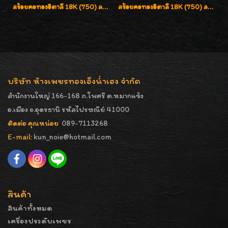
สร้อยคอทองอิตาลี 18K (750) ลายสวยตัดเหลี่ยมคมชัด ใส่สวยน่ารักค่ะ
สร้อยคอทองอิตาลี 18K (750) ลายยินตันแกะมูนคัดสวย ลายนี้เงามากๆค่ะ ใส่ทนแข็งแรง
บริษัท ห้างเพชรทองเอ็งน่ำเฮง จำกัด
สำนักงานใหญ่ 166-168 ถ.โพศรี ต.หมากแข้ง
อ.เมือง จ.อุดรธานี รหัสไปรษณีย์ 41000
ติดต่อ คุณหน่อย
089-7113268
E-mail:
kun_noie@hotmail.com
สินค้า
สินค้าทั้งหมด
เครื่องประดับเพชร