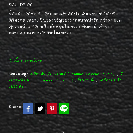
SKU : DP079
จี้กังหันนำโชค ตัวเรือนทองคำ18K ประดับเพชรแท้ ใส่เสริม
ศิริมงคล เหมาะเป็นของขวัญของฝากขนาดน่ารัก กว้าง 1.6cm
สูงรวมห่วง 2.2cm ใบพัดหมุนได้เองค่ะ สินค้านำเข้าจาก
ฮ่องกง ราคาขายส่ง ขายไม่แพงค่ะ
เพิ่มรายการโปรด
หมวดหมู่ :
,
เครื่องประดับเพชรแท้ (Genuine Diamond Jewelry)
จี้
,
,
เพชรแท้ (Genuine Diamond Pendant)
จี้เพชร ค่ะ
เครื่องประดับ
เพชร ค่ะ
Share