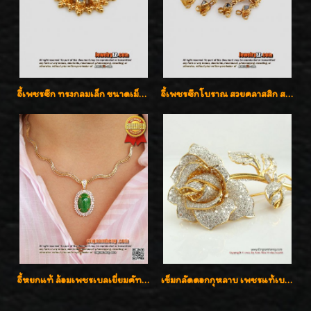
จี้เพชรซีก ทรงกลมเล็ก ขนาดเม็ดกระดุม สวยๆ
จี้เพชรซีกโบราณ สวยคลาสสิก สภาพสมบูรณ์สุดๆค่ะ
จี้หยกแท้ ล้อมเพชรเบลเยี่ยมคัท ราคาพิเศษไม่แพงค่ะ
เข็มกลัดดอกกุหลาบ เพชรแท้เบลเยี่ยมคัต งานปราณีตค่ะ