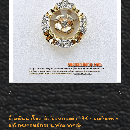
จี้กังหันนำโชค ตัวเรือนทองคำ 18K ประดับเพชร
แท้ ทรงกลมสีทอง น่ารักมากๆค่ะ