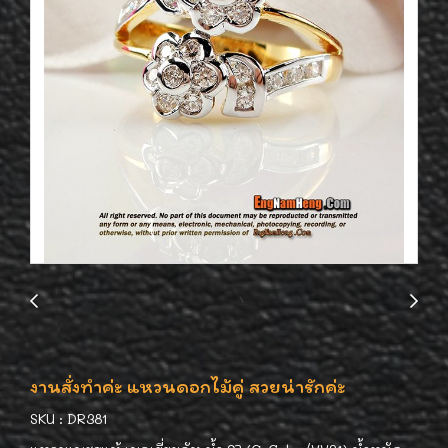
งานสั่งทำค่ะ แหวนดอกไม้คู่ สวยน่ารักค่ะ
SKU : DR381