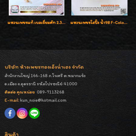
แหวนเพชรแท้ เบลเยี่ยมคัท 2.39 กะรัต น้ำ 98 F-Color/VVS ดีไซน์หน้ากว้างหรูเต็มนิ้ว
แหวนเพชรใสปิ๊ง น้ำ98 F-Color/VVS1 น้ำหนักเพชรรวม 2.56 กะรัต ใส่เต็มนิ้วเพชรเป็นน้ำเป็นเนื้อสวยมากๆค่ะ
บริษัท ห้างเพชรทองเอ็งน่ำเฮง จำกัด
สำนักงานใหญ่ 166-168 ถ.โพศรี ต.หมากแข้ง
อ.เมือง จ.อุดรธานี รหัสไปรษณีย์ 41000
ติดต่อ คุณหน่อย
089-7113268
E-mail:
kun_noie@hotmail.com
สินค้า