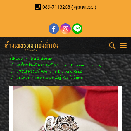
089-7113268 ( คุณหน่อย )
หน้าแรก
สินค้าทั้งหมด
เครื่องประดับเพชรแท้ (Genuine Diamond Jewelry)
แหวนเพชรแท้ (Genuine Diamond Ring)
งานสั่งทำค่ะ แหวนดอกไม้คู่ สวยน่ารักค่ะ