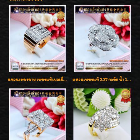
แหวนเพชรชาย เพชรแท้เบลเยี่ยมคัท น้ำ100% D-Color/VVS 2.46 กะรัต
แหวนเพชรแท้ 2.27 กะรัต น้ำ 100% เบลเยี่ยมคัท ลวดลายดอกกุหลาบหรู