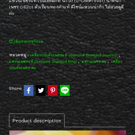
แหวนเพชรแท้ เบลเยี่ยมคัท น้ำ 97 (G-Color/VVS1) น้ำหนัก
เพชร 0.62ct ตัวเรือนทองคำแท้ ดีไซน์แหวนน่ารัก ใส่สวยดูดี
ค่ะ
เพิ่มรายการโปรด
หมวดหมู่ :
,
เครื่องประดับเพชรแท้ (Genuine Diamond Jewelry)
,
,
แหวนเพชรแท้ (Genuine Diamond Ring)
แหวนเพชร ค่ะ
เครื่อง
ประดับเพชร ค่ะ
Share
Product description