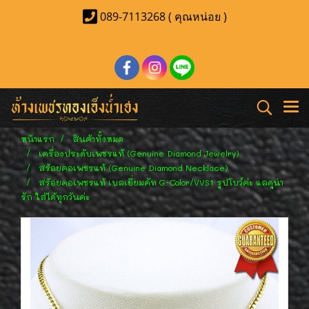
089-7113268 ( คุณหน่อย )
หน้าแรก
สินค้าทั้งหมด
เครื่องประดับเพชรแท้ (Genuine Diamond Jewelry)
สร้อยคอเพชรแท้ (Genuine Diamond Necklace)
สร้อยคอเพชรแท้ เบลเยี่ยมคัท G-Color/VVS1 รูปโบว์ค่ะ แลดูน่า
รัก ใส่ได้ทุกวันค่ะ