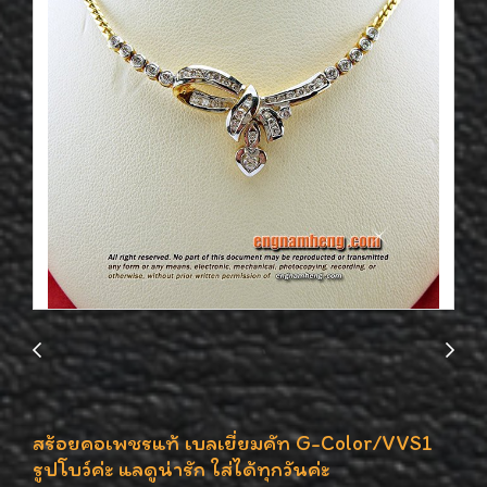
สร้อยคอเพชรแท้ เบลเยี่ยมคัท G-Color/VVS1
รูปโบว์ค่ะ แลดูน่ารัก ใส่ได้ทุกวันค่ะ