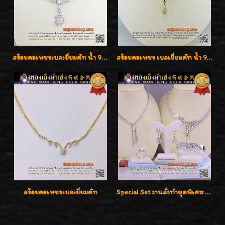
สร้อยคอเพชรเบลเยี่ยมคัท น้ำ 99% E-Color / VVS น้ำหนักเพชรรวม 16.05 กะรัต
สร้อยคอเพชร เบลเยี่ยมคัท น้ำ 98% F-Color/VVS รูปแบบหวานใส่สวยดูดีน่ารักสุดๆค่ะ
สร้อยคอเพชรเบลเยี่ยมคัท
Special Set งานสั่งทำชุดพิเศษ เพชรคัดทุกชิ้น สวยหรูหรา ราคามิตรภาพค่ะ