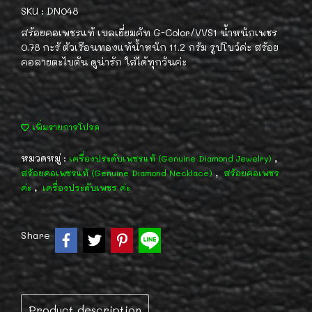
SKU : DN048
สร้อยคอเพชรแท้ เบลเยี่ยมคัท G-Color/VVS1 น้ำหนักเพชร
0.78 กะรั ตัวเรือนทองแท้น้ำหนัก 11.2 กรัม รูปโบว์ค่ะ สร้อย
คอลายตะไบตัน ดูน่ารัก ใส่ได้ทุกวันค่ะ
เพิ่มรายการโปรด
หมวดหมู่ :
,
เครื่องประดับเพชรแท้ (Genuine Diamond Jewelry)
,
สร้อยคอเพชรแท้ (Genuine Diamond Necklace)
สร้อยคอเพชร
,
ค่ะ
เครื่องประดับเพชร ค่ะ
Share
Product description