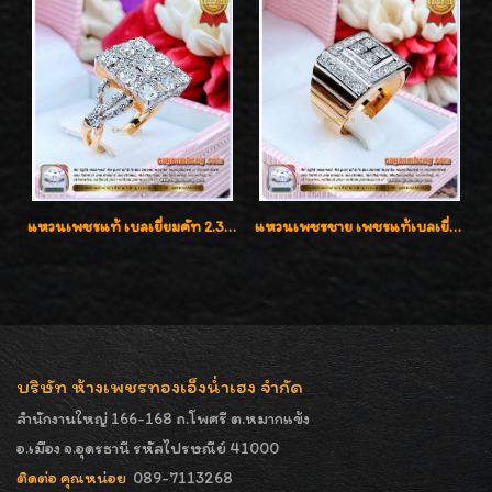
แหวนเพชรแท้ เบลเยี่ยมคัท 2.39 กะรัต น้ำ 98 F-Color/VVS ดีไซน์หน้ากว้างหรูเต็มนิ้ว
แหวนเพชรชาย เพชรแท้เบลเยี่ยมคัท น้ำ100% D-Color/VVS 2.46 กะรัต
บริษัท ห้างเพชรทองเอ็งน่ำเฮง จำกัด
สำนักงานใหญ่ 166-168 ถ.โพศรี ต.หมากแข้ง
อ.เมือง จ.อุดรธานี รหัสไปรษณีย์ 41000
ติดต่อ คุณหน่อย
089-7113268