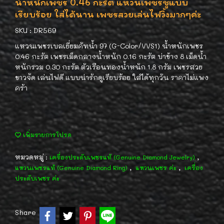
น้ำหนักเพชร 0.46 กะรัต แหวนเพชรชูแบบ
เรียบร้อย ใส่ได้นาน เพชรสวยเล่นไฟวิ้งมากๆค่ะ
SKU : DR569
แหวนเพชรเบลเยี่ยมคัทน้ำ 97 (G-Color/VVS1) น้ำหนักเพชร
0.46 กะรัต เพชรเม็ดกลางน้ำหนัก 0.16 กะรัต บ่าข้าง 8 เม็ดน้ำ
หนักรวม 0.30 กะรัต ตัวเรือนทองน้ำหนัก 1.8 กรัม เพชรสวย
ขาวจัด เล่นไฟดี แบบน่ารักดูเรียบร้อย ใส่ได้ทุกวัน ราคาไม่แพง
คร้า
เพิ่มรายการโปรด
หมวดหมู่ :
,
เครื่องประดับเพชรแท้ (Genuine Diamond Jewelry)
,
,
แหวนเพชรแท้ (Genuine Diamond Ring)
แหวนเพชร ค่ะ
เครื่อง
ประดับเพชร ค่ะ
Share