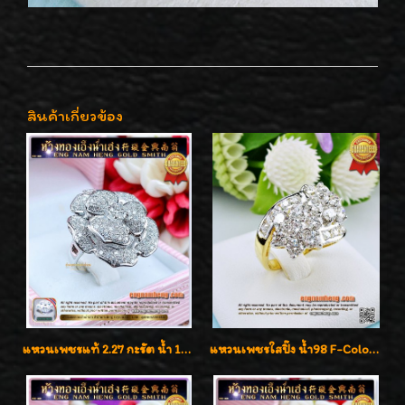
สินค้าเกี่ยวข้อง
แหวนเพชรแท้ 2.27 กะรัต น้ำ 100% เบลเยี่ยมคัท ลวดลายดอกกุหลาบหรู
แหวนเพชรใสปิ๊ง น้ำ98 F-Color/VVS1 น้ำหนักเพชรรวม 2.56 กะรัต ใส่เต็มนิ้วเพชรเป็นน้ำเป็นเนื้อสวยมากๆค่ะ