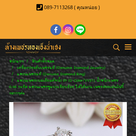
089-7113268 ( คุณหน่อย )
หน้าแรก
สินค้าทั้งหมด
เครื่องประดับเพชรแท้ (Genuine Diamond Jewelry)
แหวนเพชรแท้ (Genuine Diamond Ring)
แหวนเพชรเบลเยี่ยมคัทน้ำ 97 (G-Color/VVS1) น้ำหนักเพชร
0.46 กะรัต แหวนเพชรชูแบบเรียบร้อย ใส่ได้นาน เพชรสวยเล่นไฟวิ้
งมากๆค่ะ