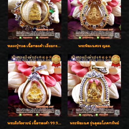
หลวงปู่ทวด เนื้อทองคำ เลี่ยมกรอบทองคำประดับเพชรแท้และพลอยนพเก้า น่ารักมากๆค่ะ
พระพิฆเนศวร ญสส.
พระสังกัจจายน์ เนื้อทองคำ 99.99%
พระพิฆเนศ รุ่นอุดมโภคทรัพย์