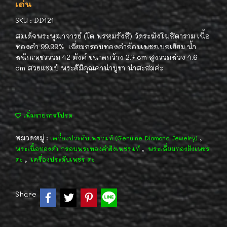
เด่น
SKU : DD121
สมเด็จพระพุฒาจารย์ (โต พรหฺมรังสี) วัดระฆังโฆสิตาราม เนื้อ
ทองคำ 99.99% เลี่ยมกรอบทองคำล้อมเพชรเบลเยี่ยม น้ำ
หนักเพชรรวม 42 ตังค์ ขนาดกว้าง 2.7 cm สูงรวมห่วง 4.6
cm สวยแชมป์ พระดีมีคุณค่าน่าบูชา น่าสะสมค่ะ
เพิ่มรายการโปรด
หมวดหมู่ :
,
เครื่องประดับเพชรแท้ (Genuine Diamond Jewelry)
,
พระเนื้อทองคำ กรอบพระทองคำฝังเพชรแท้
พระเลี่ยมทองฝังเพชร
,
ค่ะ
เครื่องประดับเพชร ค่ะ
Share