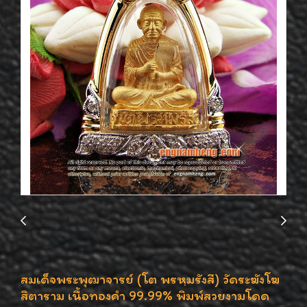
สมเด็จพระพุฒาจารย์ (โต พรหฺมรังสี) วัดระฆังโฆ
สิตาราม เนื้อทองคำ 99.99% พิมพ์สวยงามโดด