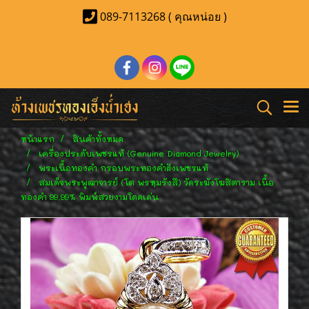
089-7113268 ( คุณหน่อย )
หน้าแรก
สินค้าทั้งหมด
เครื่องประดับเพชรแท้ (Genuine Diamond Jewelry)
พระเนื้อทองคำ กรอบพระทองคำฝังเพชรแท้
สมเด็จพระพุฒาจารย์ (โต พรหฺมรังสี) วัดระฆังโฆสิตาราม เนื้อ
ทองคำ 99.99% พิมพ์สวยงามโดดเด่น