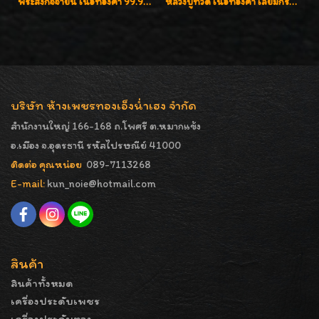
พระสังกัจจายน์ เนื้อทองคำ 99.99%
หลวงปู่ทวด เนื้อทองคำ เลี่ยมกรอบทองคำประดับเพชรแท้และพลอยนพเก้า น่ารักมากๆค่ะ
บริษัท ห้างเพชรทองเอ็งน่ำเฮง จำกัด
สำนักงานใหญ่ 166-168 ถ.โพศรี ต.หมากแข้ง
อ.เมือง จ.อุดรธานี รหัสไปรษณีย์ 41000
ติดต่อ คุณหน่อย
089-7113268
E-mail:
kun_noie@hotmail.com
สินค้า
สินค้าทั้งหมด
เครื่องประดับเพชร
เครื่องประดับทอง