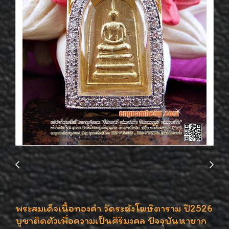
พระสมเด็จเนื้อทองคำ วัดระฆังโฆษิตาราม ปี2526
บูชาติดตัวเพื่อความเป็นศิริมงคล ปัจจุบันหายาก