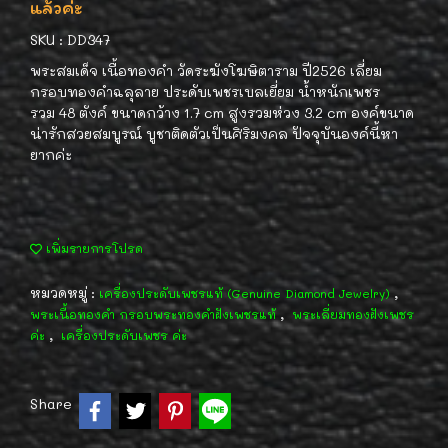
แล้วค่ะ
SKU : DD347
พระสมเด็จ เนื้อทองคำ วัดระฆังโฆษิตาราม ปี2526 เลี่ยม
กรอบทองคำฉลุลาย ประดับเพชรเบลเยี่ยม น้ำหนักเพชร
รวม 48 ตังค์ ขนาดกว้าง 1.7 cm สูงรวมห่วง 3.2 cm องค์ขนาด
น่ารักสวยสมบูรณ์ บูชาติดตัวเป็นศิริมงคล ปัจจุบันองค์นี้หา
ยากค่ะ
เพิ่มรายการโปรด
หมวดหมู่ :
,
เครื่องประดับเพชรแท้ (Genuine Diamond Jewelry)
,
พระเนื้อทองคำ กรอบพระทองคำฝังเพชรแท้
พระเลี่ยมทองฝังเพชร
,
ค่ะ
เครื่องประดับเพชร ค่ะ
Share