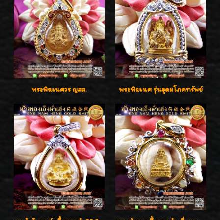
พระพิฆเนศวร ญสส.
พระพิฆเนศ รุ่นอุดมโภคทรัพย์