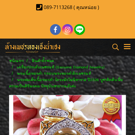
089-7113268 ( คุณหน่อย )
หน้าแรก
สินค้าทั้งหมด
เครื่องประดับเพชรแท้ (Genuine Diamond Jewelry)
พระเนื้อทองคำ กรอบพระทองคำฝังเพชรแท้
พระสมเด็จเนื้อทองคำ วัดระฆังโฆษิตาราม ปี2526 บูชาติดตัวเพื่อ
ความเป็นศิริมงคล ปัจจุบันหายากแล้วค่ะ