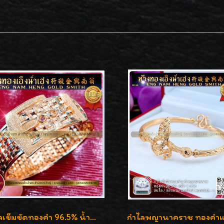
กำไลเข็มขัดทองคำ 96.5% น้ำหนัก 3 บาท หรูหรา สวยมากๆค่ะ