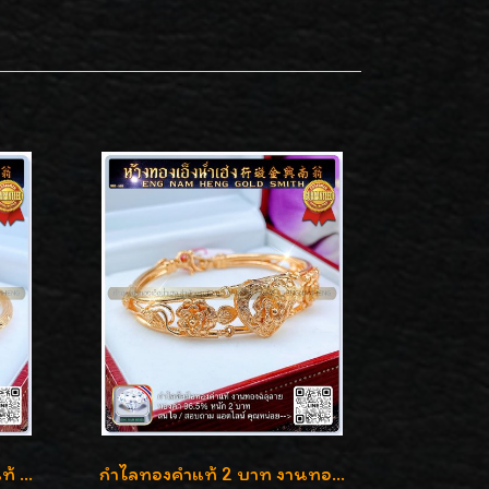
กำไลพญานาคราช ทองคำแท้ 96.5% น้ำหนัก 1 บาท เสริมสิริมงคล
กำไลทองคำแท้ 2 บาท งานทองฉลุลาย ดีไซน์หรูหรา สวยคลาสสิค