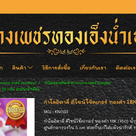
ก
สินค้า
วิธีการสั่งซื้อ
เกี่ยวกับเรา
ติดต่อเร
enuine Gold Jewelry)
กำไลทองคำแท้ (Genuine Gold Bangle)
.23 กรัม สวยน่ารักดีค่ะ
กำไลอิตาลี่ ดีไซน์โช๊คเกอร์ ทองคำ 18K
SKU : KN033
กำไลอิตาลี่ ดีไซน์โช๊คเกอร์ ทองคำ 18K (750) น้
ศูนย์กลางวงใน 5 cm สวยกิ๊บเก๋ใส่แล้วน่ารักดี