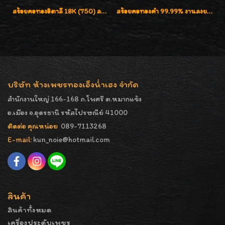
สร้อยคอทองอิตาลี 18K (750) ลายสวยตัดเหลี่ยมคมชัด ใส่สวยน่ารักค่ะ
สร้อยคอทองคำ 99.99% งานลงยาสุโขทัยแท้ งานช่างทองโบราณ หรูหรา น่าสะสมค่ะ
บริษัท ห้างเพชรทองเอ็งน่ำเฮง จำกัด
สำนักงานใหญ่ 166-168 ถ.โพศรี ต.หมากแข้ง
อ.เมือง จ.อุดรธานี รหัสไปรษณีย์ 41000
ติดต่อ คุณหน่อย
089-7113268
E-mail:
kun_noie@hotmail.com
สินค้า
สินค้าทั้งหมด
เครื่องประดับเพชร