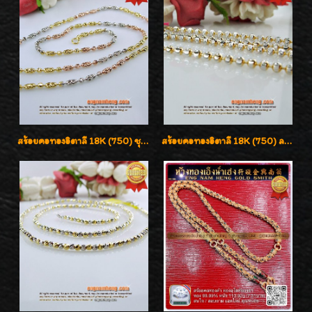
สร้อยคอทองอิตาลี 18K (750) ชุบ 3 สี แกะลายสวยรุ่นใหม่ ลายละเอียดเงาวิบวับค่ะ
สร้อยคอทองอิตาลี 18K (750) ลายยินตันแกะมูนคัดสวย ลายนี้เงามากๆค่ะ ใส่ทนแข็งแรง