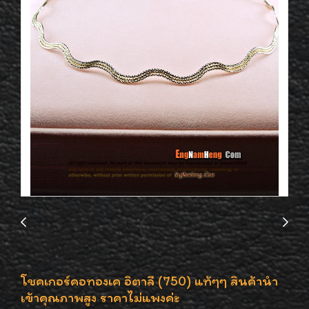
โชคเกอร์คอทองเค อิตาลี (750) แท้ๆๆ สินค้านำ
เข้าคุณภาพสูง ราคาไม่แพงค่ะ