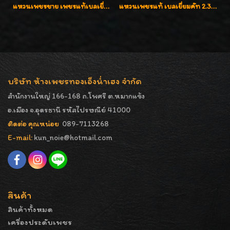
แหวนเพชรชาย เพชรแท้เบลเยี่ยมคัท น้ำ100% D-Color/VVS 2.46 กะรัต
แหวนเพชรแท้ เบลเยี่ยมคัท 2.39 กะรัต น้ำ 98 F-Color/VVS ดีไซน์หน้ากว้างหรูเต็มนิ้ว
บริษัท ห้างเพชรทองเอ็งน่ำเฮง จำกัด
สำนักงานใหญ่ 166-168 ถ.โพศรี ต.หมากแข้ง
อ.เมือง จ.อุดรธานี รหัสไปรษณีย์ 41000
ติดต่อ คุณหน่อย
089-7113268
E-mail:
kun_noie@hotmail.com
สินค้า
สินค้าทั้งหมด
เครื่องประดับเพชร