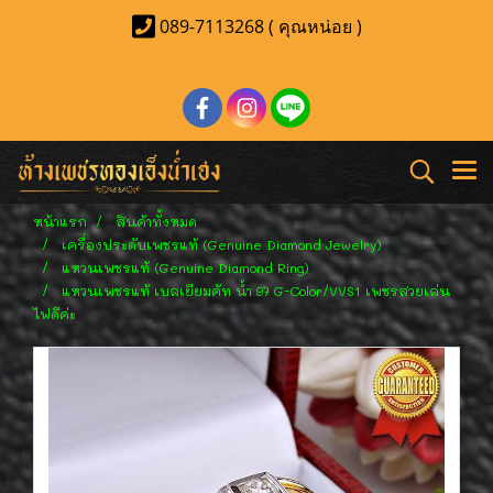
089-7113268 ( คุณหน่อย )
หน้าแรก
สินค้าทั้งหมด
เครื่องประดับเพชรแท้ (Genuine Diamond Jewelry)
แหวนเพชรแท้ (Genuine Diamond Ring)
แหวนเพชรแท้ เบลเยียมคัท น้ำ 97 G-Color/VVS1 เพชรสวยเล่น
ไฟดีค่ะ