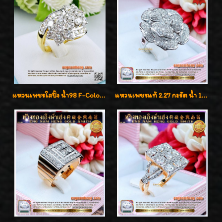
แหวนเพชรใสปิ๊ง น้ำ98 F-Color/VVS1 น้ำหนักเพชรรวม 2.56 กะรัต ใส่เต็มนิ้วเพชรเป็นน้ำเป็นเนื้อสวยมากๆค่ะ
แหวนเพชรแท้ 2.27 กะรัต น้ำ 100% เบลเยี่ยมคัท ลวดลายดอกกุหลาบหรู