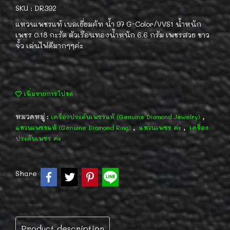
SKU : DR392
แหวนเพชรแท้ เบลเยี่ยมคัท น้ำ 97 G-Color/VVS1 น้ำหนัก
เพชร 0.18 กะรัต ตัวเรือนทองน้ำหนัก 6.6 กรัม เพชรสวย ขาว
จั้ว เล่นไฟดีมากๆๆค่ะ
เพิ่มรายการโปรด
หมวดหมู่ :
,
เครื่องประดับเพชรแท้ (Genuine Diamond Jewelry)
,
,
แหวนเพชรแท้ (Genuine Diamond Ring)
แหวนเพชร ค่ะ
เครื่อง
ประดับเพชร ค่ะ
Share
Product description