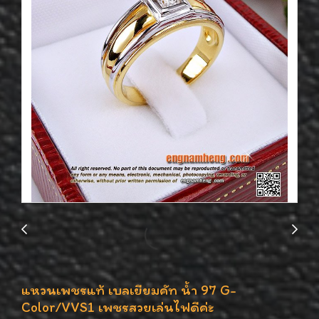
แหวนเพชรแท้ เบลเยียมคัท น้ำ 97 G-
Color/VVS1 เพชรสวยเล่นไฟดีค่ะ