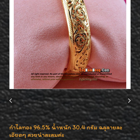
กำไลทอง 96.5% น้ำหนัก 30.4 กรัม ฉลุลายละ
เอียดๆ สวยน่าสะสมค่ะ