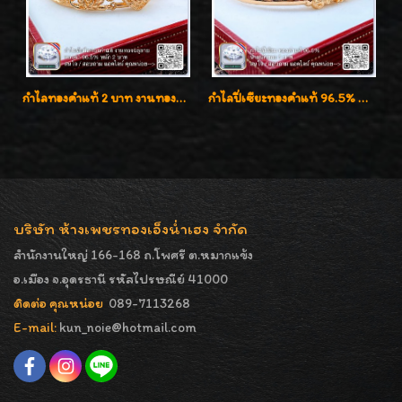
กำไลทองคำแท้ 2 บาท งานทองฉลุลาย ดีไซน์หรูหรา สวยคลาสสิค
กำไลปี่เซียะทองคำแท้ 96.5% น้ำหนัก 1 บาท เสริมโชคลาภ
บริษัท ห้างเพชรทองเอ็งน่ำเฮง จำกัด
สำนักงานใหญ่ 166-168 ถ.โพศรี ต.หมากแข้ง
อ.เมือง จ.อุดรธานี รหัสไปรษณีย์ 41000
ติดต่อ คุณหน่อย
089-7113268
E-mail:
kun_noie@hotmail.com