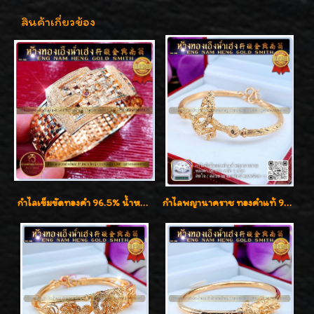
สินค้าเกี่ยวข้อง
กำไลเข็มขัดทองคำ 96.5% น้ำหนัก 3 บาท หรูหรา สวยมากๆค่ะ
กำไลพญานาคราช ทองคำแท้ 96.5% น้ำหนัก 1 บาท เสริมสิริมงคล