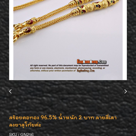
สร้อยคอทอง 96.5% น้ำหนัก 2 บาท ลายสี่เสา
ลงยาสุโทัยค่ะ
SKU : GN216