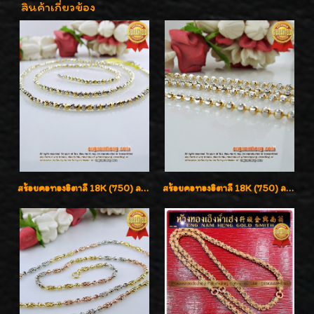
สินค้าเกี่ยวข้อง
สร้อยคอทองอิตาลี 18K (750) ลายสวยตัดเหลี่ยมคมชัด ใส่สวยน่ารักค่ะ
สร้อยคอทองอิตาลี 18K (750) ลายยินตันแกะมูนคัดสวย ลายนี้เงามากๆค่ะ ใส่ทนแข็งแรง