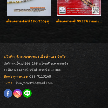
สร้อยคอทองอิตาลี 18K (750) ชุบ 3 สี แกะลายสวยรุ่นใหม่ ลายละเอียดเงาวิบวับค่ะ
สร้อยคอทองคำ 99.99% งานลงยาสุโขทัยแท้ งานช่างทองโบราณ หรูหรา น่าสะสมค่ะ
บริษัท ห้างเพชรทองเอ็งน่ำเฮง จำกัด
สำนักงานใหญ่ 166-168 ถ.โพศรี ต.หมากแข้ง
อ.เมือง จ.อุดรธานี รหัสไปรษณีย์ 41000
ติดต่อ คุณหน่อย
089-7113268
E-mail:
kun_noie@hotmail.com