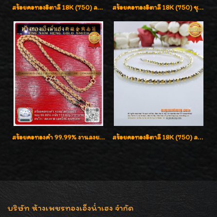
สร้อยคอทองอิตาลี 18K (750) ลายยินตันแกะมูนคัดสวย ลายนี้เงามากๆค่ะ ใส่ทนแข็งแรง
สร้อยคอทองอิตาลี 18K (750) ชุบ 3 สี แกะลายสวยรุ่นใหม่ ลายละเอียดเงาวิบวับค่ะ
สร้อยคอทองคำ 99.99% งานลงยาสุโขทัยแท้ งานช่างทองโบราณ หรูหรา น่าสะสมค่ะ
สร้อยคอทองอิตาลี 18K (750) ลายสวยตัดเหลี่ยมคมชัด ใส่สวยน่ารักค่ะ
บริษัท ห้างเพชรทองเอ็งน่ำเฮง จำกัด