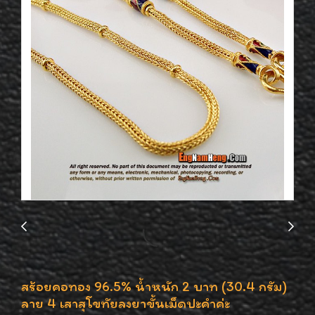
สร้อยคอทอง 96.5% น้ำหนัก 2 บาท (30.4 กรัม)
ลาย 4 เสาสุโขทัยลงยาขั้นเม็ดปะคำค่ะ