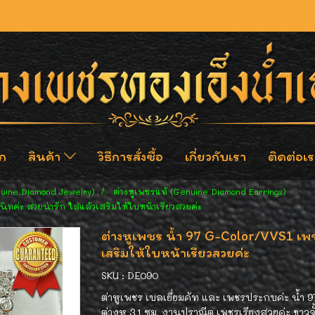
ก
สินค้า
วิธีการสั่งซื้อ
เกี่ยวกับเรา
ติดต่อเร
nuine Diamond Jewelry)
ต่างหูเพชรแท้ (Genuine Diamond Earrings)
ิทค่ะ สวยน่ารัก ใส่แล้วเสริมให้ใบหน้าเรียวสวยค่ะ
ต่างหูเพชร น้ำ 97 G-Color/VVS1 เพชร
เสริมให้ใบหน้าเรียวสวยค่ะ
SKU : DE090
ต่าหูเพชร เบลเยี่ยมคัท และ เพชรประกบค่ะ น้ำ 
ต่างหู 3.1 ซม. งานปราณีต เพชรเรียงสวยค่ะ ขาวจั้ว