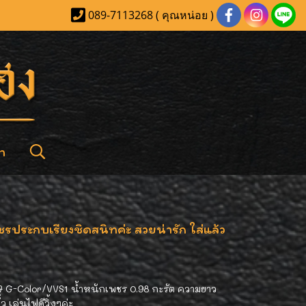
089-7113268 ( คุณหน่อย )
า
ประกบเรียงชิดสนิทค่ะ สวยน่ารัก ใส่แล้ว
97 G-Color/VVS1 น้ำหนักเพชร 0.98 กะรัต ความยาว
 เล่นไฟดีวิ้งๆค่ะ