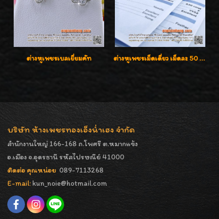
ต่างหูเพชรเบลเยี่ยมคัท
ต่างหูเพชรเม็ดเดี่ยว เม็ดละ 50 สตางค์ คู่ละ 1 กะรัต เพชรเบลเยี่ยมคัท น้ำ 98 F-Color/ VVS2 / 3EX พร้อมใบเซอร์สถาบัน GIA มาตรฐานสากลค่ะ
บริษัท ห้างเพชรทองเอ็งน่ำเฮง จำกัด
สำนักงานใหญ่ 166-168 ถ.โพศรี ต.หมากแข้ง
อ.เมือง จ.อุดรธานี รหัสไปรษณีย์ 41000
ติดต่อ คุณหน่อย
089-7113268
E-mail:
kun_noie@hotmail.com