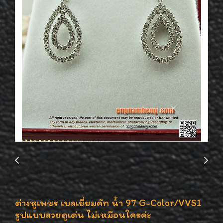
ต่างหูเพชร เบลเยี่ยมคัท น้ำ 97 G-Color/VVS1
รูปแบบสวยดูเด่น ไม่เหมือนใครค่ะ