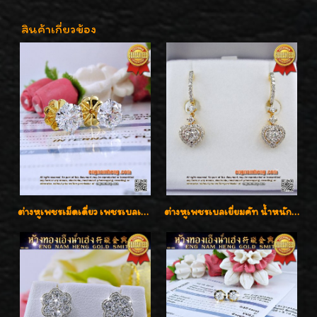
สินค้าเกี่ยวข้อง
ต่างหูเพชรเม็ดเดี่ยว เพชรเบลเยี่ยมคัท น้ำ 96 H-Color/IF & VVS2/3EX น้ำหนักเพชรรวม 1.83 กะรัต พร้อมใบเซอร์ LAB GIA & HRD เพชรสวยปิ๊ง ราคาขายส่งค่ะ
ต่างหูเพชรเบลเยี่ยมคัท น้ำหนักเพชร 0.99 กะรัต ต่างหูห้อยตุ้งติ้งหัวใจสวยน่ารักใส่ได้ทุกวันค่ะ