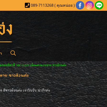
089-7113268 ( คุณหน่อย )
า
้อยคออิตาลี 18K (750) เม็ดแตงแกะลาย ขาวล้วนค่ะ
ลาย ขาวล้วนค่ะ
สีขาวล้วนค่ะ เงาวิบวับ น่ารักค่ะ