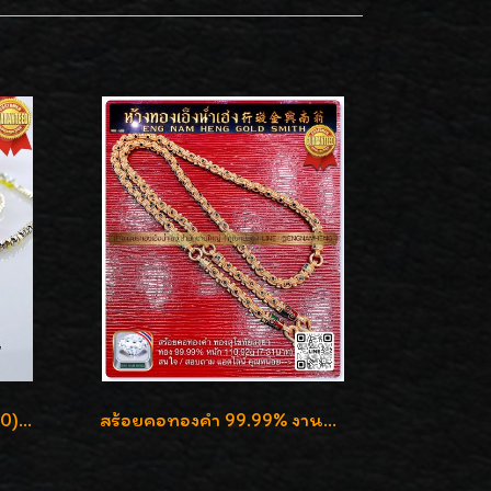
สร้อยคอทองอิตาลี 18K (750) ลายสวยตัดเหลี่ยมคมชัด ใส่สวยน่ารักค่ะ
สร้อยคอทองคำ 99.99% งานลงยาสุโขทัยแท้ งานช่างทองโบราณ หรูหรา น่าสะสมค่ะ