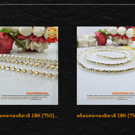
สร้อยคอทองอิตาลี 18K (750) ลายยินตันแกะมูนคัดสวย ลายนี้เงามากๆค่ะ ใส่ทนแข็งแรง