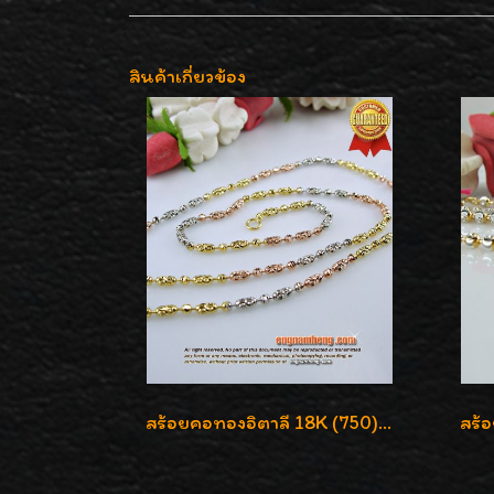
สินค้าเกี่ยวข้อง
สร้อยคอทองอิตาลี 18K (750) ชุบ 3 สี แกะลายสวยรุ่นใหม่ ลายละเอียดเงาวิบวับค่ะ