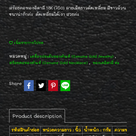
สร้อยคอทองอิตาลี 18K (750) ลายเม็ดยาวตัดเหลี่ยม สีขาวล้วน
ขนาน่ารักค่ะ ตัดเหลี่ยมได้เงา สวยค่ะ
เพิ่มรายการโปรด
หมวดหมู่ :
,
เครื่องประดับทองคำแท้ (Genuine Gold Jewelry)
,
สร้อยคอทองคำแท้ (Genuine Gold Necklace)
ทองเคอิตาลี่ ค่ะ
Share
Product description
รหัสสินค้าย่อย
หน่วยความยาว : นิ้ว
น้ำหนัก : กรัม
ความหนา : 