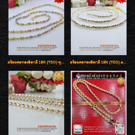
สร้อยคอทองอิตาลี 18K (750) ชุบ 3 สี แกะลายสวยรุ่นใหม่ ลายละเอียดเงาวิบวับค่ะ
สร้อยคอทองอิตาลี 18K (750) ลายสวยตัดเหลี่ยมคมชัด ใส่สวยน่ารักค่ะ