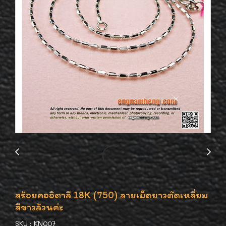
สร้อยคออิตาลี 18K (750) ลายเม็ดยาวตัดเหลี่ยม
สีขาวล้วนค่ะ
SKU : KN007