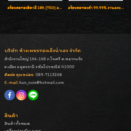
สร้อยคอทองอิตาลี 18K (750) ลายยินตันแกะมูนคัดสวย ลายนี้เงามากๆค่ะ ใส่ทนแข็งแรง
สร้อยคอทองคำ 99.99% งานลงยาสุโขทัยแท้ งานช่างทองโบราณ หรูหรา น่าสะสมค่ะ
บริษัท ห้างเพชรทองเอ็งน่ำเฮง จำกัด
สำนักงานใหญ่ 166-168 ถ.โพศรี ต.หมากแข้ง
อ.เมือง จ.อุดรธานี รหัสไปรษณีย์ 41000
ติดต่อ คุณหน่อย
089-7113268
E-mail:
kun_noie@hotmail.com
สินค้า
สินค้าทั้งหมด
เครื่องประดับเพชร