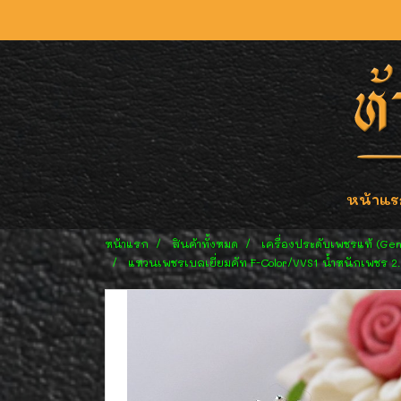
หน้าแร
หน้าแรก
สินค้าทั้งหมด
เครื่องประดับเพชรแท้ (Ge
แหวนเพชรเบลเยี่ยมคัท F-Color/VVS1 น้ำหนักเพชร 2.