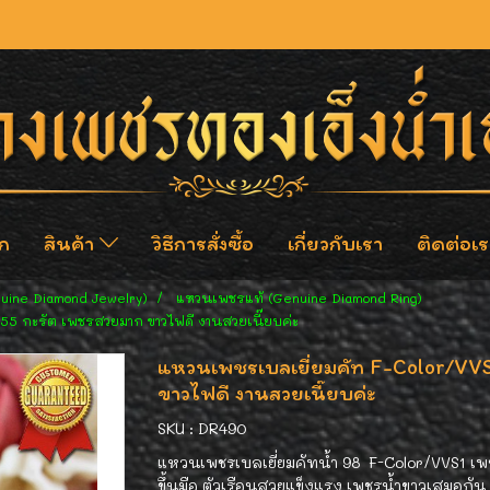
ก
สินค้า
วิธีการสั่งซื้อ
เกี่ยวกับเรา
ติดต่อเร
nuine Diamond Jewelry)
แหวนเพชรแท้ (Genuine Diamond Ring)
55 กะรัต เพชรสวยมาก ขาวไฟดี งานสวยเนี๊ยบค่ะ
แหวนเพชรเบลเยี่ยมคัท F-Color/VVS
ขาวไฟดี งานสวยเนี๊ยบค่ะ
SKU : DR490
แหวนเพชรเบลเยี่ยมคัทน้ำ 98 F-Color/VVS1 เพช
ขึ้นมือ ตัวเรือนสวยแข็งแรง เพชรน้ำขาวเสมอกั