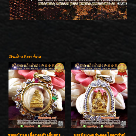
สินค้าเกี่ยวข้อง
หลวงปู่ทวด เนื้อทองคำ เลี่ยมกรอบทองคำประดับเพชรแท้และพลอยนพเก้า น่ารักมากๆค่ะ
พระพิฆเนศ รุ่นอุดมโภคทรัพย์