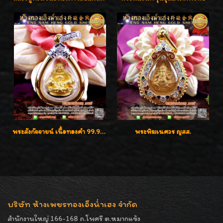
พระสังกัจจายน์ เนื้อทองคำ 99.99%
พระพิฆเนศวร ญสส.
บริษัท ห้างเพชรทองเอ็งน่ำเฮง จำกัด
สำนักงานใหญ่ 166-168 ถ.โพศรี ต.หมากแข้ง