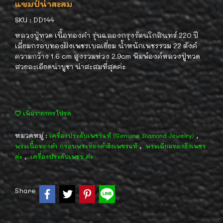
แชมป์น่าสะสม
SKU : DD144
หลวงปู่ทวด เนื้อทองคำ รุ่นฉลองกรุงรัตนโกสินทร์ 220 ปี
เลี่ยมกรอบทองฝังเพชรเบลเยี่ยม น้ำหนักเพชรรวม 22 ตังค์
ความกว้าง 1.6 cm สูงรวมห่วง 2.9cm พิมพ์องค์หลวงปู่ทวด
สวยละเอียดน่าบูชา น่าสะสมที่สุดค่ะ
เพิ่มรายการโปรด
หมวดหมู่ :
,
เครื่องประดับเพชรแท้ (Genuine Diamond Jewelry)
,
พระเนื้อทองคำ กรอบพระทองคำฝังเพชรแท้
พระเลี่ยมทองฝังเพชร
,
ค่ะ
เครื่องประดับเพชร ค่ะ
Share