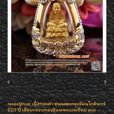
หลวงปู่ทวด เนื้อทองคำ รุ่นฉลองกรุงรัตนโกสินทร์
220 ปี เลี่ยมกรอบทองฝังเพชรเบลเยี่ยม สวย