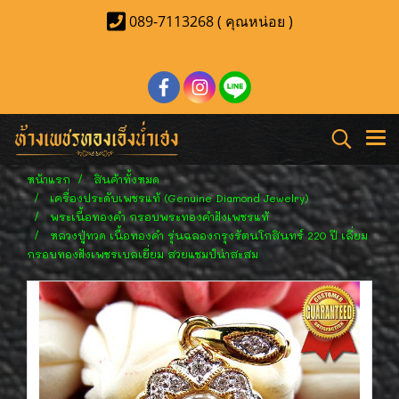
089-7113268 ( คุณหน่อย )
หน้าแรก
สินค้าทั้งหมด
เครื่องประดับเพชรแท้ (Genuine Diamond Jewelry)
พระเนื้อทองคำ กรอบพระทองคำฝังเพชรแท้
หลวงปู่ทวด เนื้อทองคำ รุ่นฉลองกรุงรัตนโกสินทร์ 220 ปี เลี่ยม
กรอบทองฝังเพชรเบลเยี่ยม สวยแชมป์น่าสะสม