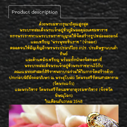
Product description
ด้วยพระมหากรุณาธิคุณสูงสุด
พระบาทสมเด็จพระเจ้าอยู่หัวภูมิพลอดุลยเดชมหาราช
ทรงพระราชทานพระบรมราชานุญาตให้จัดสร้างรูปหล่อลอยองค์
และเหรียญ "พระพุทธชินราช " (จำลอง)
ตลอดจนให้อัญเชิญอักษรพระปรมาภิไธย ภปร. ประดิษฐานบนผ้า
ทิพย์
และด้านหลังเหรียญ พร้อมทั้งนำผงจิตรลดาที่
พระบาทสมเด็จพระเจ้าอยู่หัวพระราชทานไว้กับ
คณะแพทยศาสตร์ศิริราชพยาบาลร่วมใช้ในการจัดสร้างด้วย
ประกอบพิธีมังคลาภิเษก ณ พระอุโบสถ วัดพระศรีรัตนศาสดาราม
(วัดพระแก้ว)
และพระวิหาร วัดพระศรีรัตนมหาธาตุวรมหาวิหาร (จังหวัด
พิษณุโลก)
ในเดือนธันวาคม 2548