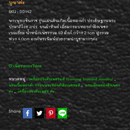
บูชาค่ะ
SKU : DD142
พระพุทธชินราช รุ่นแผ่นดินเกิดเนื้อทองคำ ประดิษฐานพระ
ปรมาภิไธย ภปร. บนผ้าทิพย์ เลี่ยมกรอบทองคำฝังเพชร
เบลเยี่ยม น้ำหนักเพชรรวม 49 ตังค์ กว้าง 2.1cm สูงรวม
ห่วง 4.0cm องค์พระพิมพ์สวยงามน่าบูชามากๆค่ะ
เพิ่มรายการโปรด
หมวดหมู่ :
,
เครื่องประดับเพชรแท้ (Genuine Diamond Jewelry)
,
พระเนื้อทองคำ กรอบพระทองคำฝังเพชรแท้
พระเลี่ยมทองฝังเพชร
,
ค่ะ
เครื่องประดับเพชร ค่ะ
Share