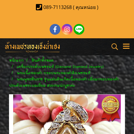
089-7113268 ( คุณหน่อย )
หน้าแรก
สินค้าทั้งหมด
เครื่องประดับเพชรแท้ (Genuine Diamond Jewelry)
พระเนื้อทองคำ กรอบพระทองคำฝังเพชรแท้
พระพุทธชินราช รุ่นแผ่นดินเกิดเนื้อทองคำ เลี่ยมกรอบทองคำ
ประดับเพชรเบลเยี่ยม สวยงามน่าบูชาค่ะ