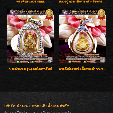
พระพิฆเนศวร ญสส.
หลวงปู่ทวด เนื้อทองคำ เลี่ยมกรอบทองคำประดับเพชรแท้และพลอยนพเก้า น่ารักมากๆค่ะ
พระพิฆเนศ รุ่นอุดมโภคทรัพย์
พระสังกัจจายน์ เนื้อทองคำ 99.99%
บริษัท ห้างเพชรทองเอ็งน่ำเฮง จำกัด