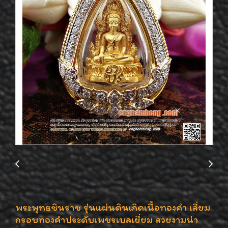
พระพุทธชินราช รุ่นแผ่นดินเกิดเนื้อทองคำ เลี่ยม
กรอบทองคำประดับเพชรเบลเยี่ยม สวยงามน่า