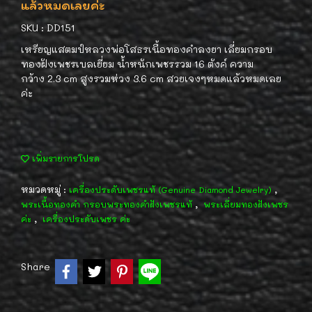
แล้วหมดเลยค่ะ
SKU : DD151
เหรียญแสตมป์หลวงพ่อโสธรเนื้อทองคำลงยา เลี่ยมกรอบ
ทองฝังเพชรเบลเยี่ยม น้ำหนักเพชรรวม 16 ตังค์ ความ
กว้าง 2.3 cm สูงรวมห่วง 3.6 cm สวยเจงๆหมดแล้วหมดเลย
ค่ะ
เพิ่มรายการโปรด
หมวดหมู่ :
,
เครื่องประดับเพชรแท้ (Genuine Diamond Jewelry)
,
พระเนื้อทองคำ กรอบพระทองคำฝังเพชรแท้
พระเลี่ยมทองฝังเพชร
,
ค่ะ
เครื่องประดับเพชร ค่ะ
Share