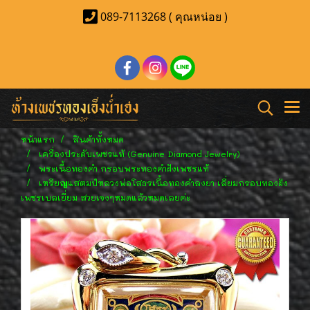
089-7113268 ( คุณหน่อย )
หน้าแรก
สินค้าทั้งหมด
เครื่องประดับเพชรแท้ (Genuine Diamond Jewelry)
พระเนื้อทองคำ กรอบพระทองคำฝังเพชรแท้
เหรียญแสตมป์หลวงพ่อโสธรเนื้อทองคำลงยา เลี่ยมกรอบทองฝัง
เพชรเบลเยี่ยม สวยเจงๆหมดแล้วหมดเลยค่ะ