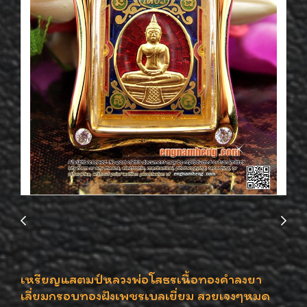
เหรียญแสตมป์หลวงพ่อโสธรเนื้อทองคำลงยา
เลี่ยมกรอบทองฝังเพชรเบลเยี่ยม สวยเจงๆหมด