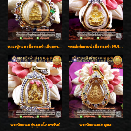
หลวงปู่ทวด เนื้อทองคำ เลี่ยมกรอบทองคำประดับเพชรแท้และพลอยนพเก้า น่ารักมากๆค่ะ
พระสังกัจจายน์ เนื้อทองคำ 99.99%
พระพิฆเนศ รุ่นอุดมโภคทรัพย์
พระพิฆเนศวร ญสส.