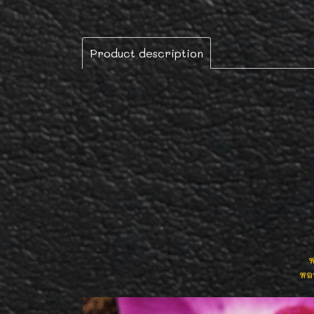
Product description
ห
หลว