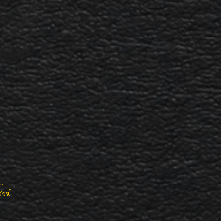
ย,
สงฆ์