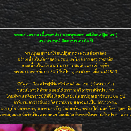
พระแก้วมรกต เนื้อทองคำ ( พระพุทธมหามณีรัตนปฎิมากร )
กรมสรรพสามิตครบรอบ 64 ปี
พระพุทธมหามณีรัตนปฎิมากร (พระแก้วมรกต)
สร้างเนื่องในโอกาสครบรอบ 64 ปีของกรมสรรพสามิต
และเนื่องในวโรกาสที่พระบาทสมเด็จพระเจ้าอยู่หัว
ทรงครองราชย์ครบ 50 ปีในปีกาญจนาภิเษก เมื่อ พ.ศ.2539
พิธีพุทธาภิเษกใหญ่ที่วัดศรีรัตนศาสดาราม ( วัดพระแก้ว)
ชนวนโลหะที่นำมาหลอมได้มาจากเกจิอาจารย์ทั่วประเทศ
โดยมีพระเกจิอาจารย์ที่มีชื่อเสียงในสมัยนั้นมาปลุกเสกจำนวน 69 รูป
อาทิเช่น อาจารย์นอง วัดทรายขาว, หลวงพ่อเปิ่น วัดบางพระ,
ลวงปู่ทิม วัดพระขาว, หลวงพ่อจรัญ วัดอัมพวัน, หลวงปู่คำพันธ์ วัดธาตุมหาชั
งพ่ออุตตมะ วัดวังก์วิเวการามฯลฯ โดยมีสมเด็จพระสังฆราชเป็นประธานฝ่าย