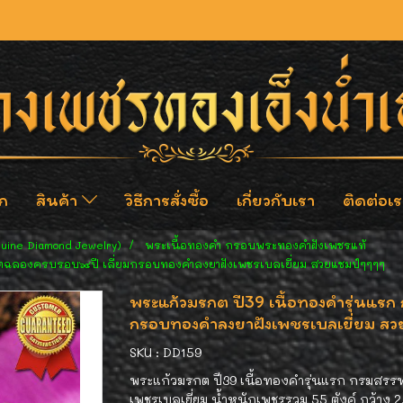
ก
สินค้า
วิธีการสั่งซื้อ
เกี่ยวกับเรา
ติดต่อเร
nuine Diamond Jewelry)
พระเนื้อทองคำ กรอบพระทองคำฝังเพชรแท้
ิตฉลองครบรอบ๖๔ปี เลี่ยมกรอบทองคำลงยาฝังเพชรเบลเยี่ยม สวยแชมป์ๆๆๆๆ
พระแก้วมรกต ปี39 เนื้อทองคำรุ่นแร
กรอบทองคำลงยาฝังเพชรเบลเยี่ยม ส
SKU : DD159
พระแก้วมรกต ปี39 เนื้อทองคำรุ่นแรก กรมสร
เพชรเบลเยี่ยม น้ำหนักเพชรรวม 55 ตังค์ กว้าง