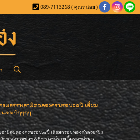
089-7113268 ( คุณหน่อย )
า
ก กรมสรรพสามิตฉลองครบรอบ๖๔ปี เลี่ยม
วยแชมป์ๆๆๆๆ
รพสามิตฉลองครบรอบ๖๔ปี เลี่ยมกรอบทองคำลงยาฝัง
 2.9cm สูงรวมห่วง 5.5cm องค์พระเนื้อทองคำพ่น