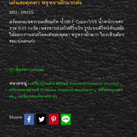
เด่นสะดุดตา หรูหรามั่กมากค่ะ
SKU : DN125
สร้อยคอเพชรเบลเยี่ยมคัท น้ำ98 F-Color/VVS น้ำหนักเพชร
รวม 9.07 กะรัต เพชรขาวสวยไฟดีวิ้บวับ รูปแบบดีไซน์ทันสมัย
ใส่ออกงานสวยโดดเด่นสะดุดตา หรูหรามั่กมาก ใครเห็นต้อง
ชมแน่นอนค่ะ
เพิ่มรายการโปรด
หมวดหมู่ :
,
เครื่องประดับเพชรแท้ (Genuine Diamond Jewelry)
,
สร้อยคอเพชรแท้ (Genuine Diamond Necklace)
สร้อยคอเพชร
,
ค่ะ
เครื่องประดับเพชร ค่ะ
Share