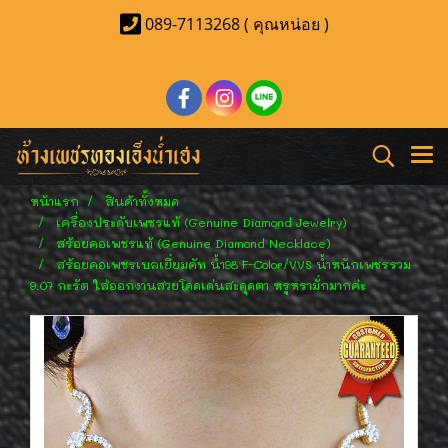
089-7113268 ( คุณหน่อย )
หน้าแรก
สินค้าทั้งหมด
เครื่องประดับเพชรแท้ (Genuine Diamond Jewelry)
สร้อยคอเพชรแท้ (Genuine Diamond Necklace)
สร้อยคอเพชรเบลเยี่ยมคัท น้ำ98 F-Color/VVS น้ำหนักเพชรรวม
9.07 กะรัต ใส่ออกงานสวยโดดเด่นสะดุดตา หรูหรามั่กมากค่ะ