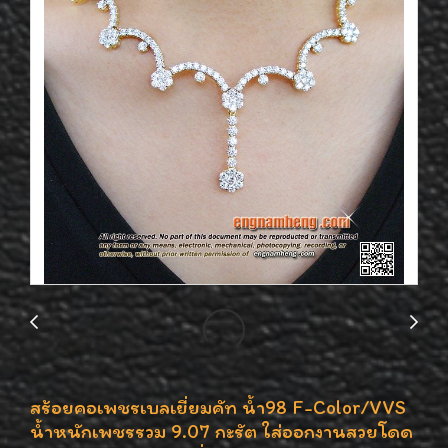
สร้อยคอเพชรเบลเยี่ยมคัท น้ำ98 F-Color/VVS
น้ำหนักเพชรรวม 9.07 กะรัต ใส่ออกงานสวยโดด