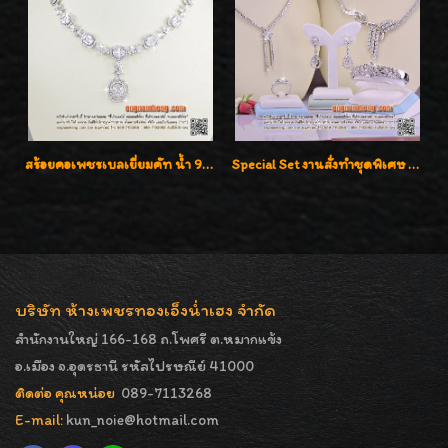
สร้อยคอเพชรเบลเยี่ยมคัท น้ำ 99% E-Color / VVS น้ำหนักเพชรรวม 16.05 กะรัต
Special Set งานสั่งทำชุดพิเศษ เพชรคัดทุกชิ้น สวยหรูหรา ราคามิตรภาพค่ะ
บริษัท ห้างเพชรทองเอ็งน่ำเฮง จำกัด
สำนักงานใหญ่ 166-168 ถ.โพศรี ต.หมากแข้ง
อ.เมือง จ.อุดรธานี รหัสไปรษณีย์ 41000
ติดต่อ คุณหน่อย
089-7113268
E-mail:
kun_noie@hotmail.com