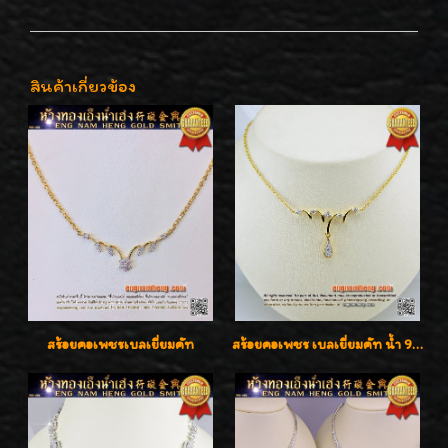
สินค้าเกี่ยวข้อง
สร้อยคอเพชรเบลเยี่ยมคัท
สร้อยคอเพชร เบลเยี่ยมคัท น้ำ 98% F-Color/VVS รูปแบบหวานใส่สวยดูดีน่ารักสุดๆค่ะ