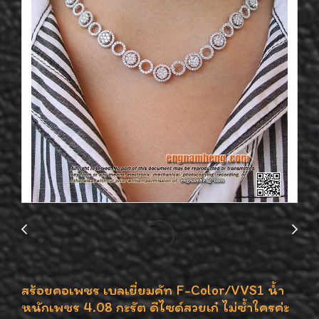
สร้อยคอเพชร เบลเยี่ยมคัท F-Color/VVS1 น้ำ
หนักเพชร 4.08 กะรัต ดีไซด์สวยเก๋ ไม่ซ้ำใครค่ะ