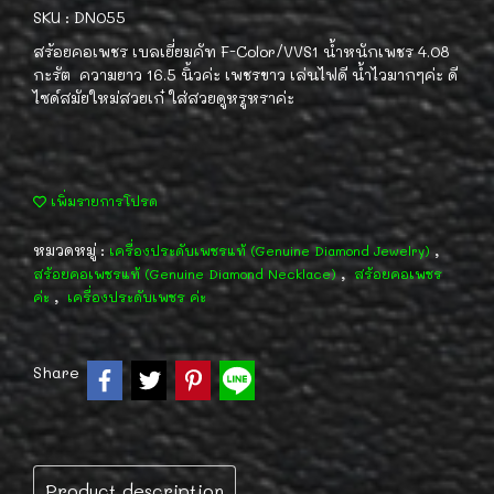
SKU : DN055
สร้อยคอเพชร เบลเยี่ยมคัท F-Color/VVS1 น้ำหนักเพชร 4.08
กะรัต ความยาว 16.5 นิ้วค่ะ เพชรขาว เล่นไฟดี น้ำไวมากๆค่ะ ดี
ไซด์สมัยใหม่สวยเก๋ ใส่สวยดูหรูหราค่ะ
เพิ่มรายการโปรด
หมวดหมู่ :
,
เครื่องประดับเพชรแท้ (Genuine Diamond Jewelry)
,
สร้อยคอเพชรแท้ (Genuine Diamond Necklace)
สร้อยคอเพชร
,
ค่ะ
เครื่องประดับเพชร ค่ะ
Share
Product description