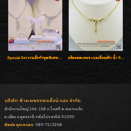
Special Set งานสั่งทำชุดพิเศษ เพชรคัดทุกชิ้น สวยหรูหรา ราคามิตรภาพค่ะ
สร้อยคอเพชร เบลเยี่ยมคัท น้ำ 98% F-Color/VVS รูปแบบหวานใส่สวยดูดีน่ารักสุดๆค่ะ
บริษัท ห้างเพชรทองเอ็งน่ำเฮง จำกัด
สำนักงานใหญ่ 166-168 ถ.โพศรี ต.หมากแข้ง
อ.เมือง จ.อุดรธานี รหัสไปรษณีย์ 41000
ติดต่อ คุณหน่อย
089-7113268