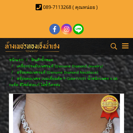
089-7113268 ( คุณหน่อย )
หน้าแรก
สินค้าทั้งหมด
เครื่องประดับเพชรแท้ (Genuine Diamond Jewelry)
สร้อยคอเพชรแท้ (Genuine Diamond Necklace)
สร้อยคอเพชร เบลเยี่ยมคัท F-Color/VVS1 น้ำหนักเพชร 4.08
กะรัต ดีไซด์สวยเก๋ ไม่ซ้ำใครค่ะ