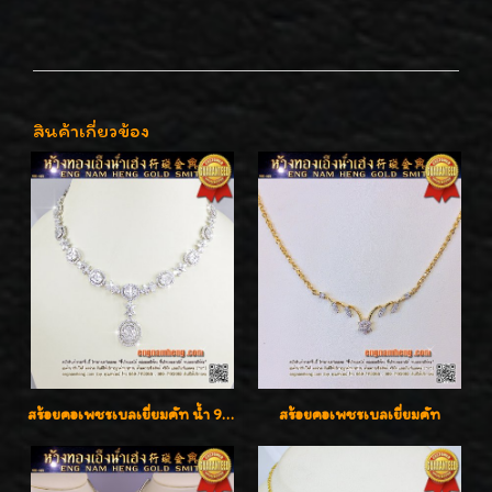
สินค้าเกี่ยวข้อง
สร้อยคอเพชรเบลเยี่ยมคัท น้ำ 99% E-Color / VVS น้ำหนักเพชรรวม 16.05 กะรัต
สร้อยคอเพชรเบลเยี่ยมคัท