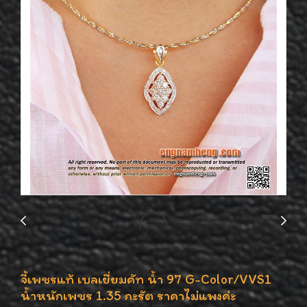
จี้เพชรแท้ เบลเยี่ยมคัท น้ำ 97 G-Color/VVS1
น้ำหนักเพชร 1.35 กะรัต ราคาไม่แพงค่ะ