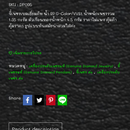
SKU : DP095
จี้เพชรเบลเยี่ยมคัท น้ำ 97 G-Color/VVS1 น้ำหนักเพชรรวม
1.35 กะรัต ตัวเรือนทองน้ำหนัก 4.5 กรัม ราคาไม่แพง คุ้มค้า
คุ้มราคา รูปแบบทันสมัยน่าสวมใส่ค่ะ
เพิ่มรายการโปรด
หมวดหมู่ :
,
เครื่องประดับเพชรแท้ (Genuine Diamond Jewelry)
จี้
,
,
เพชรแท้ (Genuine Diamond Pendant)
จี้เพชร ค่ะ
เครื่องประดับ
เพชร ค่ะ
Share
Product description