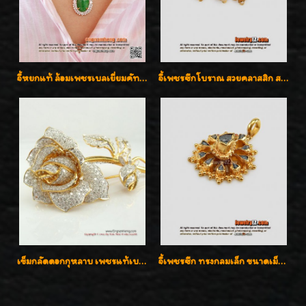
จี้หยกแท้ ล้อมเพชรเบลเยี่ยมคัท ราคาพิเศษไม่แพงค่ะ
จี้เพชรซีกโบราณ สวยคลาสสิก สภาพสมบูรณ์สุดๆค่ะ
เข็มกลัดดอกกุหลาบ เพชรแท้เบลเยี่ยมคัต งานปราณีตค่ะ
จี้เพชรซีก ทรงกลมเล็ก ขนาดเม็ดกระดุม สวยๆ