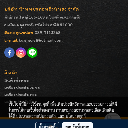
บริษัท ห้างเพชรทองเอ็งน่ำเฮง จำกัด
สำนักงานใหญ่ 166-168 ถ.โพศรี ต.หมากแข้ง
อ.เมือง จ.อุดรธานี รหัสไปรษณีย์ 41000
ติดต่อ คุณหน่อย
089-7113268
E-mail:
kun_noie@hotmail.com
สินค้า
สินค้าทั้งหมด
เครื่องประดับเพชร
เครื่องประดับทอง
เครื่องประดับอื่นๆ
เว็บไซต์นี้มีการใช้งานคุกกี้ เพื่อเพิ่มประสิทธิภาพและประสบการณ์ที่ดี
ในการใช้งานเว็บไซต์ของท่าน ท่านสามารถอ่านรายละเอียดเพิ่มเติม
ได้ที่
นโยบายความเป็นส่วนตัว
และ
นโยบายคุกกี้
COPYRIGHT - ENGNAMHENG | รูปภาพมีลิขสิทธิ์ ห้ามมิให้
ตั้งค่าคุกกี้
ยอมรับทั้งหมด
Message Us