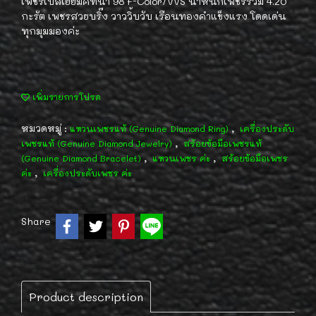
เพชรเบลเยี่ยมคัทน้ำ 98 F-Color/VVS น้ำหนักเพชรรวม 4.20
กะรัต เพชรสวยบริ๊ง วาววิ้บวับ เรือนทองคำแข็งแรง โดดเด่น
ทุกมุมมองค่ะ
เพิ่มรายการโปรด
หมวดหมู่ :
,
แหวนเพชรแท้ (Genuine Diamond Ring)
เครื่องประดับ
,
เพชรแท้ (Genuine Diamond Jewelry)
สร้อยข้อมือเพชรแท้
,
,
(Genuine Diamond Bracelet)
แหวนเพชร ค่ะ
สร้อยข้อมือเพชร
,
ค่ะ
เครื่องประดับเพชร ค่ะ
Share
Product description