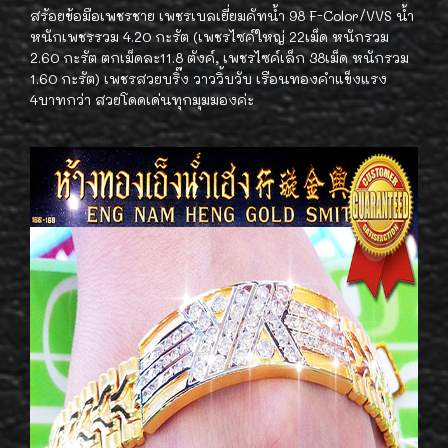
สร้อยข้อมือเพชรชาย เพชรเบลเยี่ยมคัทน้ำ 98 F-Color/VVS น้ำ
หนักเพชรรวม 4.20 กะรัต (เพชรไซค์ใหญ่ 22เม็ด หนักรวม
2.60 กะรัต ตกเม็ดละ11.8 ตังค์, เพชรไซค์เล็ก 38เม็ด หนักรวม
1.60 กะรัต) เพชรสวยบริ๊ง วาววิ้บวับ เรือนทองคำแข็งแรง
4บาทกว่า สวยโดดเด่นทุกมุมมองค่ะ