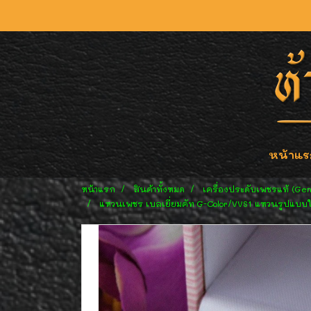
หน้าแร
หน้าแรก
สินค้าทั้งหมด
เครื่องประดับเพชรแท้ (Ge
แหวนเพชร เบลเยี่ยมคัท G-Color/VVS1 แหวนรูปแบบให