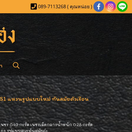
089-7113268 ( คุณหน่อย )
า
S1 แหวนรูปแบบใหม่ ทันสมัยตัวเรือน
พชร 0.49 กะรัต เพชรเม็ดกลางน้ำหนัก 0.28 กะรัต
็งแรง รูปแบบสวยทันสมัยค่ะ