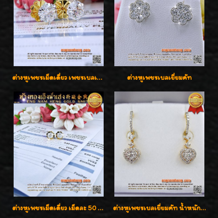
ต่างหูเพชรเม็ดเดี่ยว เพชรเบลเยี่ยมคัท น้ำ 96 H-Color/IF & VVS2/3EX น้ำหนักเพชรรวม 1.83 กะรัต พร้อมใบเซอร์ LAB GIA & HRD เพชรสวยปิ๊ง ราคาขายส่งค่ะ
ต่างหูเพชรเบลเยี่ยมคัท
ต่างหูเพชรเม็ดเดี่ยว เม็ดละ 50 สตางค์ คู่ละ 1 กะรัต เพชรเบลเยี่ยมคัท น้ำ 98 F-Color/ VVS2 / 3EX พร้อมใบเซอร์สถาบัน GIA มาตรฐานสากลค่ะ
ต่างหูเพชรเบลเยี่ยมคัท น้ำหนักเพชร 0.99 กะรัต ต่างหูห้อยตุ้งติ้งหัวใจสวยน่ารักใส่ได้ทุกวันค่ะ