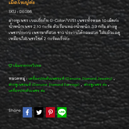
เม็ดใหญ่่ค่ะ
SKU : DE098
ต่างหูเพชร เบลเยี่ยคัท G-Color/VVS1 เพชรทั้งหมด 10 เม็ดค่ะ
น้ำหนักเพชร 2.10 กะรัต ตัวเรือนทองน้ำหนัก 3.9 กรัม ต่างหู
เพชรประกบ เพชรมาคีสวย ขาว ประกบได้กลมสวย ใส่แล้วแลดู
เหมือนใส่เพชรไซด์ 2 กะรัตครึ่งค่ะ
เพิ่มรายการโปรด
หมวดหมู่ :
,
เครื่องประดับเพชรแท้ (Genuine Diamond Jewelry)
,
,
ต่างหูเพชรแท้ (Genuine Diamond Earrings)
ต่างหูเพชร ค่ะ
เครื่องประดับเพชร ค่ะ
Share