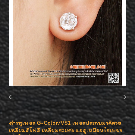
ต่างหูเพชร G-Color/VS1 เพชรประกบมาคีสวย
เหลี่ยมดีไฟดี เหลี่ยมสวยค่ะ แลดูเหมือนใส่เพชร