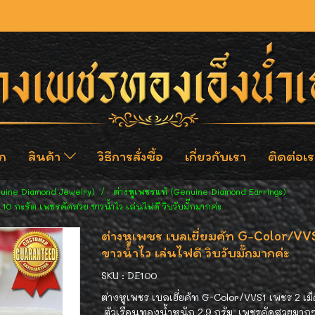
ก
สินค้า
วิธีการสั่งซื้อ
เกี่ยวกับเรา
ติดต่อเร
nuine Diamond Jewelry)
ต่างหูเพชรแท้ (Genuine Diamond Earrings)
10 กะรัต เพชรคัดสวย ขาวน้ำไว เล่นไฟดี วิบวับมั๊กมากค่ะ
ต่างหูเพชร เบลเยี่ยมคัท G-Color/VV
ขาวน้ำไว เล่นไฟดี วิบวับมั๊กมากค่ะ
SKU : DE100
ต่างหูเพชร เบลเยี่ยคัท G-Color/VVS1 เพชร 2 เม็
ตัวเรือนทองน้ำหนัก 2.9 กรัม เพชรคัดสวยมากๆค