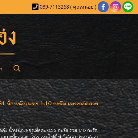
089-7113268 ( คุณหน่อย )
า
S1 น้ำหนักเพชร 1.10 กะรัต เพชรคัดสวย
ดค่ะ น้ำหนักเพชรเม็ดละ 0.55 กะรัต รวม 1.10 กะรัต
่ะ เหลี่ยมสวย น้ำไว เล่นไฟดี น่าใส่และน่าสะสมค่ะ