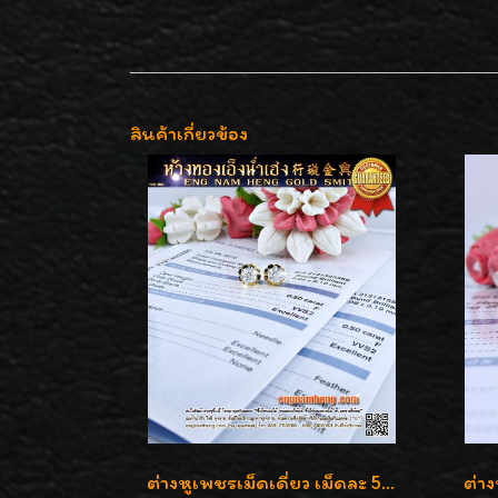
สินค้าเกี่ยวข้อง
ต่างหูเพชรเม็ดเดี่ยว เม็ดละ 50 สตางค์ คู่ละ 1 กะรัต เพชรเบลเยี่ยมคัท น้ำ 98 F-Color/ VVS2 / 3EX พร้อมใบเซอร์สถาบัน GIA มาตรฐานสากลค่ะ