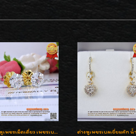
ต่างหูเพชรเม็ดเดี่ยว เพชรเบลเยี่ยมคัท น้ำ 96 H-Color/IF & VVS2/3EX น้ำหนักเพชรรวม 1.83 กะรัต พร้อมใบเซอร์ LAB GIA & HRD เพชรสวยปิ๊ง ราคาขายส่งค่ะ