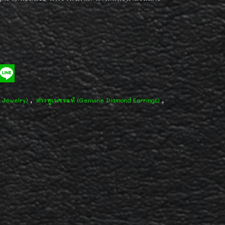
,
,
d Jewelry)
ต่างหูเพชรแท้ (Genuine Diamond Earrings)