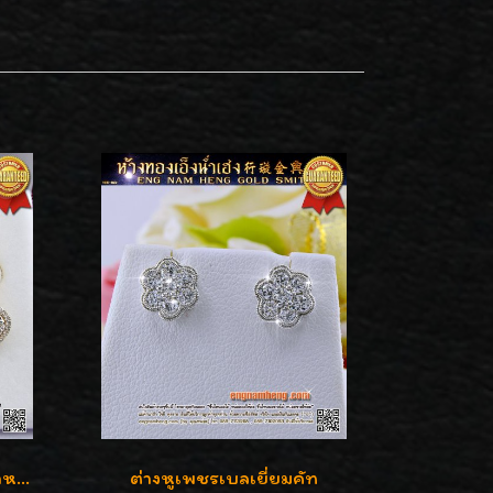
ต่างหูเพชรเบลเยี่ยมคัท น้ำหนักเพชร 0.99 กะรัต ต่างหูห้อยตุ้งติ้งหัวใจสวยน่ารักใส่ได้ทุกวันค่ะ
ต่างหูเพชรเบลเยี่ยมคัท