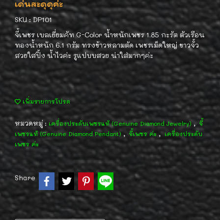
เด่นสะดุดุค่ะ
SKU : DP101
จี้เพชร เบลเยี่ยมคัท G-Color น้ำหนักเพชร 1.85 กะรัต ตัวเรือน
ทองน้ำหนัก 6.1 กรัม ทรงข้าวหลามตัด เพชรเม็ดใหญ่ ขาวจั้ว
สวยใสปิ้ง น้ำไวค่ะ รูแปบบสวย น่าใส่มากๆค่ะ
เพิ่มรายการโปรด
หมวดหมู่ :
,
เครื่องประดับเพชรแท้ (Genuine Diamond Jewelry)
จี้
,
,
เพชรแท้ (Genuine Diamond Pendant)
จี้เพชร ค่ะ
เครื่องประดับ
เพชร ค่ะ
Share