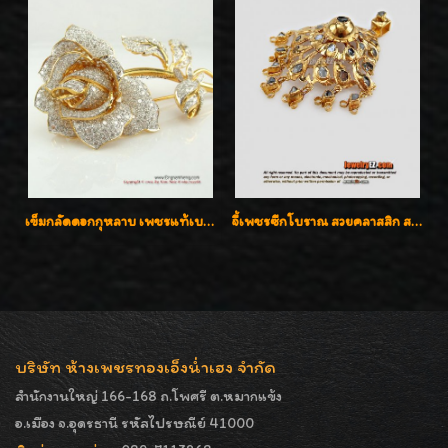
เข็มกลัดดอกกุหลาบ เพชรแท้เบลเยี่ยมคัต งานปราณีตค่ะ
จี้เพชรซีกโบราณ สวยคลาสสิก สภาพสมบูรณ์สุดๆค่ะ
บริษัท ห้างเพชรทองเอ็งน่ำเฮง จำกัด
สำนักงานใหญ่ 166-168 ถ.โพศรี ต.หมากแข้ง
อ.เมือง จ.อุดรธานี รหัสไปรษณีย์ 41000