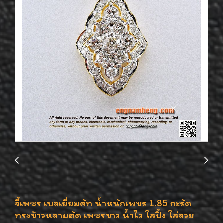
จี้เพชร เบลเยี่ยมคัท น้ำหนักเพชร 1.85 กะรัต
ทรงข้าวหลามตัด เพชรขาว น้ำไว ใสปิ้ง ใส่สวย