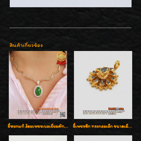
สินค้าเกี่ยวข้อง
จี้หยกแท้ ล้อมเพชรเบลเยี่ยมคัท ราคาพิเศษไม่แพงค่ะ
จี้เพชรซีก ทรงกลมเล็ก ขนาดเม็ดกระดุม สวยๆ