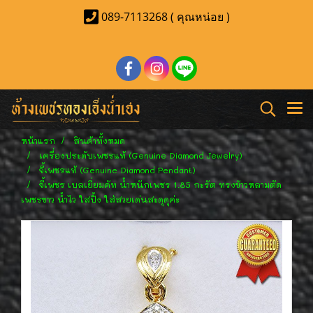
089-7113268 ( คุณหน่อย )
หน้าแรก
สินค้าทั้งหมด
เครื่องประดับเพชรแท้ (Genuine Diamond Jewelry)
จี้เพชรแท้ (Genuine Diamond Pendant)
จี้เพชร เบลเยี่ยมคัท น้ำหนักเพชร 1.85 กะรัต ทรงข้าวหลามตัด
เพชรขาว น้ำไว ใสปิ้ง ใส่สวยเด่นสะดุดุค่ะ