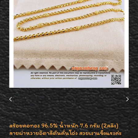
สร้อยคอทอง 96.5% น้ำหนัก 7.6 กรัม (2สลึง)
ลายผ่าหวายอิตาลีตันคั่นโอ่ง สวยเงาแข็งแรงค่ะ