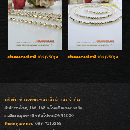
สร้อยคอทองอิตาลี 18K (750) ลายยินตันแกะมูนคัดสวย ลายนี้เงามากๆค่ะ ใส่ทนแข็งแรง
สร้อยคอทองอิตาลี 18K (750) ลายสวยตัดเหลี่ยมคมชัด ใส่สวยน่ารักค่ะ
บริษัท ห้างเพชรทองเอ็งน่ำเฮง จำกัด
สำนักงานใหญ่ 166-168 ถ.โพศรี ต.หมากแข้ง
อ.เมือง จ.อุดรธานี รหัสไปรษณีย์ 41000
ติดต่อ คุณหน่อย
089-7113268