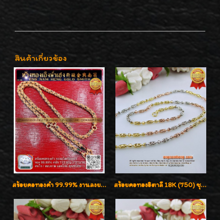
สินค้าเกี่ยวข้อง
สร้อยคอทองคำ 99.99% งานลงยาสุโขทัยแท้ งานช่างทองโบราณ หรูหรา น่าสะสมค่ะ
สร้อยคอทองอิตาลี 18K (750) ชุบ 3 สี แกะลายสวยรุ่นใหม่ ลายละเอียดเงาวิบวับค่ะ