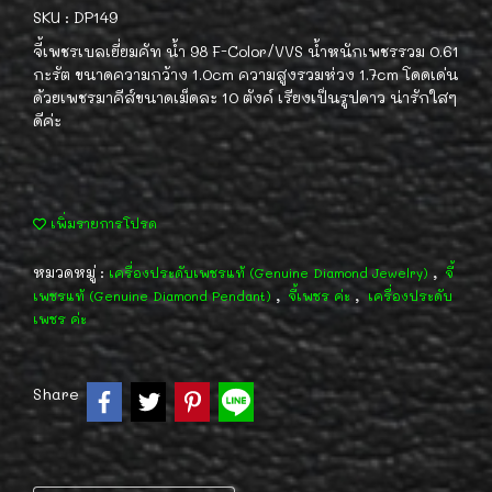
SKU : DP149
จี้เพชรเบลเยี่ยมคัท น้ำ 98 F-Color/VVS น้ำหนักเพชรรวม 0.61
กะรัต ขนาดความกว้าง 1.0cm ความสูงรวมห่วง 1.7cm โดดเด่น
ด้วยเพชรมาคีส์ขนาดเม็ดละ 10 ตังค์ เรียงเป็นรูปดาว น่ารักใสๆ
ดีค่ะ
เพิ่มรายการโปรด
หมวดหมู่ :
,
เครื่องประดับเพชรแท้ (Genuine Diamond Jewelry)
จี้
,
,
เพชรแท้ (Genuine Diamond Pendant)
จี้เพชร ค่ะ
เครื่องประดับ
เพชร ค่ะ
Share