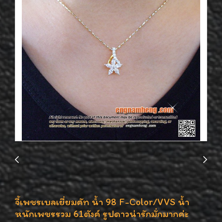
จี้เพชรเบลเยี่ยมคัท น้ำ 98 F-Color/VVS น้ำ
หนักเพชรรวม 61ตังค์ รูปดาวน่ารักมั่กมากค่ะ