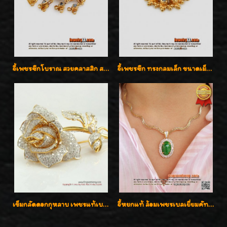
จี้เพชรซีกโบราณ สวยคลาสสิก สภาพสมบูรณ์สุดๆค่ะ
จี้เพชรซีก ทรงกลมเล็ก ขนาดเม็ดกระดุม สวยๆ
เข็มกลัดดอกกุหลาบ เพชรแท้เบลเยี่ยมคัต งานปราณีตค่ะ
จี้หยกแท้ ล้อมเพชรเบลเยี่ยมคัท ราคาพิเศษไม่แพงค่ะ