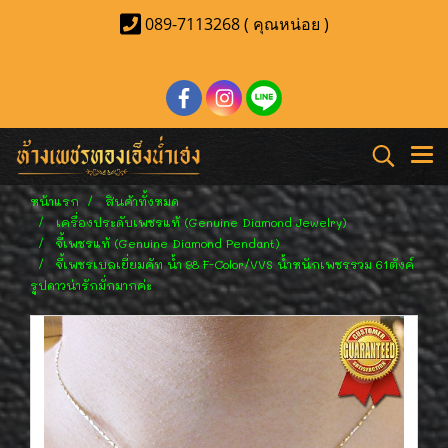
089-7113268 ( คุณหน่อย )
หน้าแรก
สินค้าทั้งหมด
เครื่องประดับเพชรแท้ (Genuine Diamond Jewelry)
จี้เพชรแท้ (Genuine Diamond Pendant)
จี้เพชรเบลเยี่ยมคัท น้ำ 98 F-Color/VVS น้ำหนักเพชรรวม 61ตังค์
รูปดาวน่ารักมั่กมากค่ะ