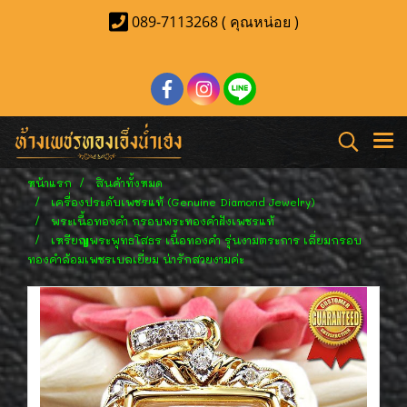
089-7113268 ( คุณหน่อย )
หน้าแรก
สินค้าทั้งหมด
เครื่องประดับเพชรแท้ (Genuine Diamond Jewelry)
พระเนื้อทองคำ กรอบพระทองคำฝังเพชรแท้
เหรียญพระพุทธโสธร เนื้อทองคำ รุ่นงามตระการ เลี่ยมกรอบ
ทองคำล้อมเพชรเบลเยี่ยม น่ารักสวยงามค่ะ