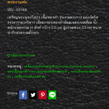
สวยงามค่ะ
SKU : DD168
เหรียญพระพุทธโสธร เนื้อทองคำ รุ่นงามตระการ ออกวัดโส
ธรวรารามวรวิหาร เลี่ยมกรอบทองคำล้อมเพชรเบลเยี่ยม น้ำ
หนักเพชรรวม 14 ตังค์ กว้าง 2.0 cm สูงรวมห่วง 3.3 cm ขนาด
น่ารักสวยงามมั่กๆค่ะ
เพิ่มรายการโปรด
หมวดหมู่ :
,
เครื่องประดับเพชรแท้ (Genuine Diamond Jewelry)
,
พระเนื้อทองคำ กรอบพระทองคำฝังเพชรแท้
พระเลี่ยมทองฝังเพชร
,
ค่ะ
เครื่องประดับเพชร ค่ะ
Share