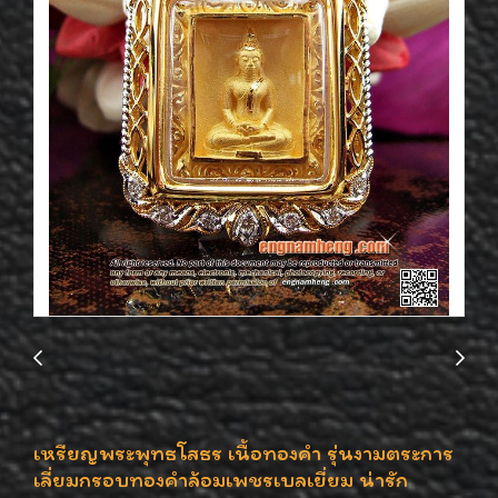
เหรียญพระพุทธโสธร เนื้อทองคำ รุ่นงามตระการ
เลี่ยมกรอบทองคำล้อมเพชรเบลเยี่ยม น่ารัก