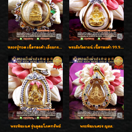
หลวงปู่ทวด เนื้อทองคำ เลี่ยมกรอบทองคำประดับเพชรแท้และพลอยนพเก้า น่ารักมากๆค่ะ
พระสังกัจจายน์ เนื้อทองคำ 99.99%
พระพิฆเนศ รุ่นอุดมโภคทรัพย์
พระพิฆเนศวร ญสส.