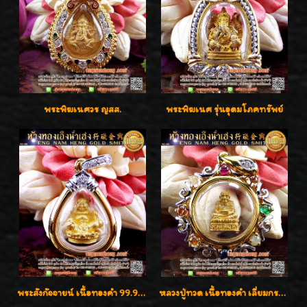
พระพิฆเนศวร ญสส.
พระพิฆเนศ รุ่นอุดมโภคทรัพย์
พระสังกัจจายน์ เนื้อทองคำ 99.99%
หลวงปู่ทวด เนื้อทองคำ เลี่ยมกรอบทองคำประดับเพชรแท้และพลอยนพเก้า น่ารักมากๆค่ะ