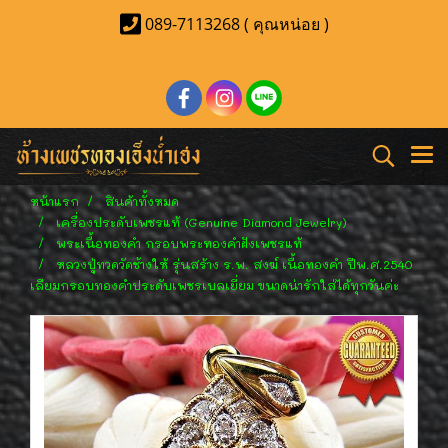
089-7113268 ( คุณหน่อย )
หน้าแรก
สินค้าทั้งหมด
เครื่องประดับเพชรแท้ (Genuine Diamond Jewelry)
พระเนื้อทองคำ กรอบพระทองคำฝังเพชรแท้
หลวงปู่ทวดวัดช้างให้ รุ่นสร้าง ร.พ. สงฆ์ เนื้อทองคำ ปีพ.ศ.2540
เลียมกรอบทองคำประดับเพชรเบลเยี่ยม ขนาดน่ารักใส่ได้ทุกวันค่ะ