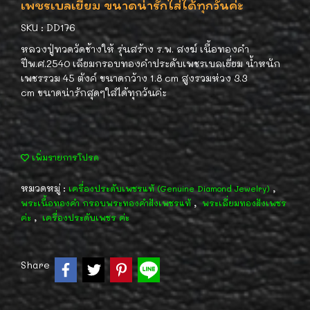
เพชรเบลเยี่ยม ขนาดน่ารักใส่ได้ทุกวันค่ะ
SKU : DD176
หลวงปู่ทวดวัดช้างให้ รุ่นสร้าง ร.พ. สงฆ์ เนื้อทองคำ
ปีพ.ศ.2540 เลียมกรอบทองคำประดับเพชรเบลเยี่ยม น้ำหนัก
เพชรรวม 45 ตังค์ ขนาดกว้าง 1.8 cm สูงรวมห่วง 3.3
cm ขนาดน่ารักสุดๆใส่ได้ทุกวันค่ะ
เพิ่มรายการโปรด
หมวดหมู่ :
,
เครื่องประดับเพชรแท้ (Genuine Diamond Jewelry)
,
พระเนื้อทองคำ กรอบพระทองคำฝังเพชรแท้
พระเลี่ยมทองฝังเพชร
,
ค่ะ
เครื่องประดับเพชร ค่ะ
Share