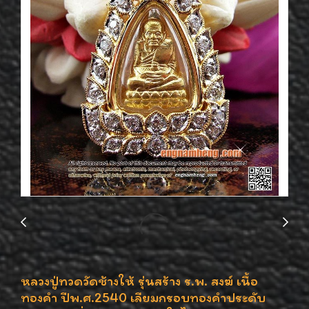
หลวงปู่ทวดวัดช้างให้ รุ่นสร้าง ร.พ. สงฆ์ เนื้อ
ทองคำ ปีพ.ศ.2540 เลียมกรอบทองคำประดับ