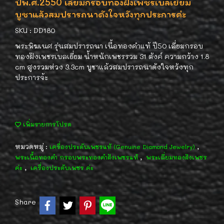
ปีพ.ศ.2550 เลี่ยมกรอบทองฝังเพชรเบลเยี่ยม
บูชาแล้วสมปรารถนาดังใจหวังทุกประการค่ะ
SKU : DD180
พระพิฆเนศ รุ่นสมปรารถนา เนื้อทองคำแท้ ปี50 เลี่ยมกรอบ
ทองฝังเพชรเบลเยี่ยม น้ำหนักเพชรรวม 31 ตังค์ ความกว้าง 1.8
cm สูงรวมห่วง 3.3cm บูชาแล้วสมปรารถนาดังใจหวังทุก
ประการจ้ะ
เพิ่มรายการโปรด
หมวดหมู่ :
,
เครื่องประดับเพชรแท้ (Genuine Diamond Jewelry)
,
พระเนื้อทองคำ กรอบพระทองคำฝังเพชรแท้
พระเลี่ยมทองฝังเพชร
,
ค่ะ
เครื่องประดับเพชร ค่ะ
Share