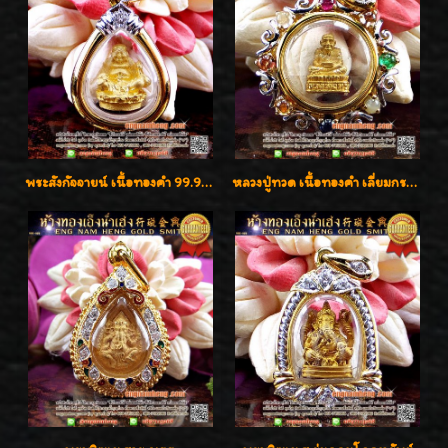
พระสังกัจจายน์ เนื้อทองคำ 99.99%
หลวงปู่ทวด เนื้อทองคำ เลี่ยมกรอบทองคำประดับเพชรแท้และพลอยนพเก้า น่ารักมากๆค่ะ