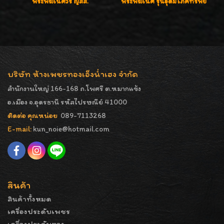
พระพิฆเนศวร ญสส.
พระพิฆเนศ รุ่นอุดมโภคทรัพย์
บริษัท ห้างเพชรทองเอ็งน่ำเฮง จำกัด
สำนักงานใหญ่ 166-168 ถ.โพศรี ต.หมากแข้ง
อ.เมือง จ.อุดรธานี รหัสไปรษณีย์ 41000
ติดต่อ คุณหน่อย
089-7113268
E-mail:
kun_noie@hotmail.com
สินค้า
สินค้าทั้งหมด
เครื่องประดับเพชร
เครื่องประดับทอง