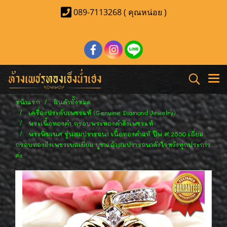
089-7113268 ( คุณหน่อย )
หน้าแรก
สินค้าทั้งหมด
เครื่องประดับเพชรแท้ (Genuine Diamond Jewelry)
พระเนื้อทองคำ กรอบพระทองคำฝังเพชรแท้
พระพิฆเนศ รุ่นสมปรารถนา เนื้อทองคำแท้ ปีพ.ศ.2550 เลี่ยม
กรอบทองฝังเพชรเบลเยี่ยม บูชาแล้วสมปรารถนาดังใจหวังทุกประการ
ค่ะ