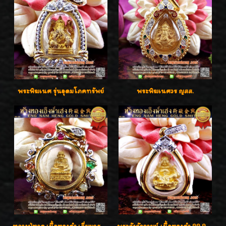
พระพิฆเนศ รุ่นอุดมโภคทรัพย์
พระพิฆเนศวร ญสส.