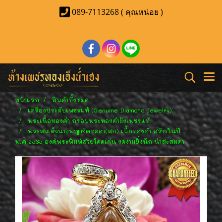
089-7113268 ( คุณหน่อย )
หน้าแรก
สินค้าทั้งหมด
เครื่องประดับเพชรแท้ (Genuine Diamond Jewelry)
พระเนื้อทองคำ กรอบพระทองคำฝังเพชรแท้
พระสมเด็จนางพญาจิตรลดา(สก) เนื้อทองคำ สร้างในปี
พ.ศ.2535 องค์พระพิมพ์สวยโดดเด่น งดงามยิ่งนัก น่าสะสมค่า