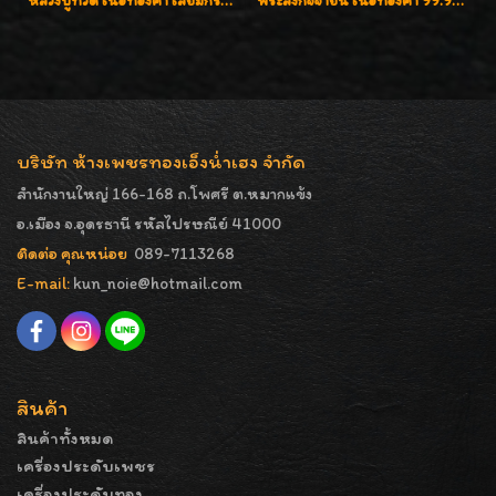
หลวงปู่ทวด เนื้อทองคำ เลี่ยมกรอบทองคำประดับเพชรแท้และพลอยนพเก้า น่ารักมากๆค่ะ
พระสังกัจจายน์ เนื้อทองคำ 99.99%
บริษัท ห้างเพชรทองเอ็งน่ำเฮง จำกัด
สำนักงานใหญ่ 166-168 ถ.โพศรี ต.หมากแข้ง
อ.เมือง จ.อุดรธานี รหัสไปรษณีย์ 41000
ติดต่อ คุณหน่อย
089-7113268
E-mail:
kun_noie@hotmail.com
สินค้า
สินค้าทั้งหมด
เครื่องประดับเพชร
เครื่องประดับทอง