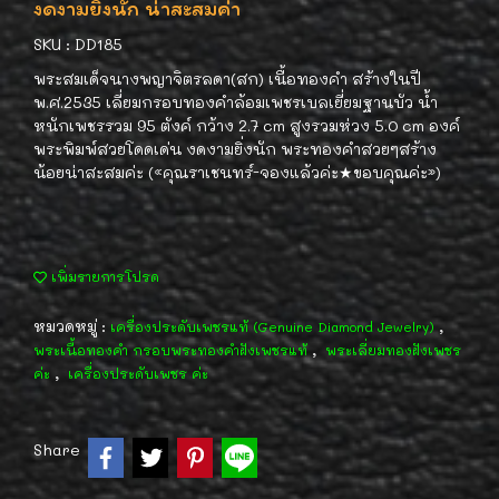
งดงามยิ่งนัก น่าสะสมค่า
SKU : DD185
พระสมเด็จนางพญาจิตรลดา(สก) เนื้อทองคำ สร้างในปี
พ.ศ.2535 เลี่ยมกรอบทองคำล้อมเพชรเบลเยี่ยมฐานบัว น้ำ
หนักเพชรรวม 95 ตังค์ กว้าง 2.7 cm สูงรวมห่วง 5.0 cm องค์
พระพิมพ์สวยโดดเด่น งดงามยิ่งนัก พระทองคำสวยๆสร้าง
น้อยน่าสะสมค่ะ («คุณราเชนทร์-จองแล้วค่ะ★ขอบคุณค่ะ»)
เพิ่มรายการโปรด
หมวดหมู่ :
,
เครื่องประดับเพชรแท้ (Genuine Diamond Jewelry)
,
พระเนื้อทองคำ กรอบพระทองคำฝังเพชรแท้
พระเลี่ยมทองฝังเพชร
,
ค่ะ
เครื่องประดับเพชร ค่ะ
Share