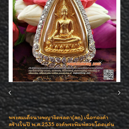
พระสมเด็จนางพญาจิตรลดา(สก) เนื้อทองคำ
สร้างในปี พ.ศ.2535 องค์พระพิมพ์สวยโดดเด่น